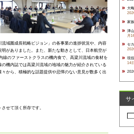
大
20
家
津山
月1
川流域圏成長戦略ビジョン」の各事業の進捗状況や、内容
セ
20
説明がありました。また、新たな動きとして、日本航空が
いて、国内線のファーストクラスの機内食で、高梁川流域の食材を
現
14
線の機内誌では高梁川流域の地域の魅力が紹介されている
様々から、積極的な話題提供や忌憚のない意見が数多く出
20
サ
トさせて頂く所存です。
検
索: