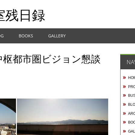
室残日録
OG
BOOKS
GALLERY
中枢都市圏ビジョン懇談
NA
HO
PRO
BUS
BL
AR
BO
GA