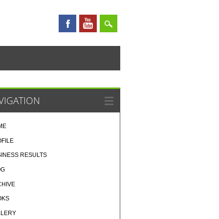
VIGATION
ME
FILE
INESS RESULTS
OG
CHIVE
OKS
LLERY