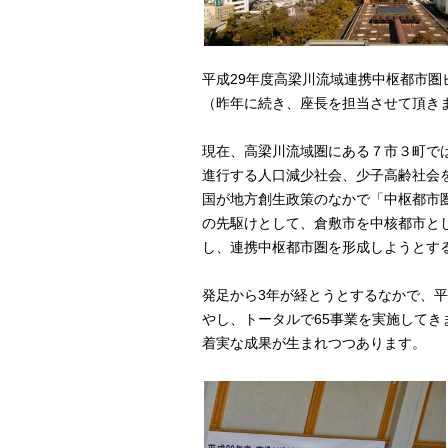
平成29年度高梁川流域連携中枢都市圏
（昨年に続き、座長を担当させて頂き
現在、高梁川流域圏にある７市３町で
進行する人口減少社会、少子高齢社会
国が地方創生政策のなかで「中枢都市
の先駆けとして、倉敷市を中核都市と
し、連携中枢都市圏を形成しようとす
発足から3年が経とうとするなかで、平
やし、トータルで65事業を実施して
着実な成果が生まれつつあります。