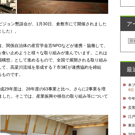
ア
ビジョン懇談会が、1月30日、倉敷市にて開催されました
ました）。
ア
は、関係自治体の産官学金言NPOなどが連携・協働して、
ー
を食い止めようと様々な取り組みが進んでいます。これは
カ
圏構想」として進めるもので、全国で展開される取り組み
イ
して、高梁川流域を形成する７市3町が連携協約を締結
最
ブ
るものです。
本
成29年度は、28年度の63事業と比べ、さらに2事業を増
4日
きました。そこでは、産業振興や移住の取り組み等について
午
災
江
東
20