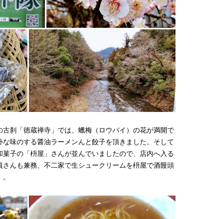
の古刹「徳蔵禅寺」では、蠟梅（ロウバイ）の花が満開で
朴な味のする醤油ラーメンんと餃子を頂きました。そして
和菓子の「枡屋」さんが並んでいましたので、店内へ入る
員さんも兼務、不二家で生シュークリームを枡屋で酒饅頭
）。