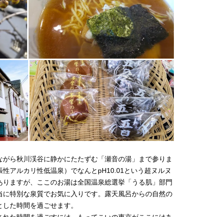
ながら秋川渓谷に静かにたたずむ「瀬音の湯」まで参りま
性アルカリ性低温泉）でなんとpH10.01という超ヌルヌ
ありますが、ここのお湯は全国温泉総選挙「うる肌」部門
当に特別な泉質でお気に入りです。露天風呂からの自然の
とした時間を過ごせます。