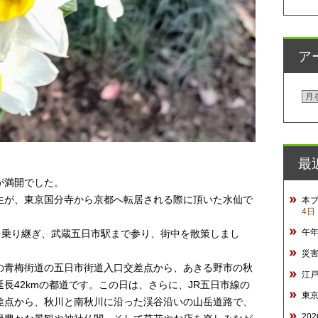
ア
ア
ー
カ
イ
最
ブ
が満開でした。
生が、東京国分寺から京都へ転居される際に頂いた水仙で
本
4日
午
を乗り継ぎ、武蔵五日市駅まで参り、街中を散策しまし
災
の青梅街道の五日市街道入口交差点から、あきる野市の秋
江
長42kmの都道です。この日は、さらに、JR五日市線の
東
差点から、秋川と南秋川に沿った渓谷沿いの山岳道路で、
20