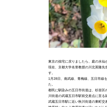
東京の拙宅に戻りましたら、庭の水仙
現在、京都大学名誉教授の川北英隆先
す。
1月28日、南武線、青梅線、五日市線
た。
都民に馴染みの五日市街道は、杉並区
川街道の武蔵五日市駅前交差点に至る延
武蔵五日市駅に近い秋川街道の東町交