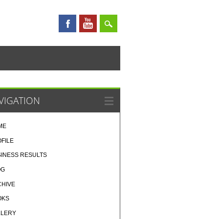
VIGATION
ME
FILE
INESS RESULTS
OG
CHIVE
OKS
LLERY