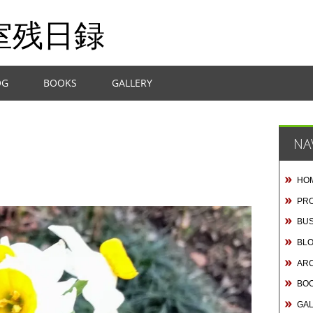
室残日録
OG
BOOKS
GALLERY
NA
HO
PRO
BUS
BL
AR
BO
GA