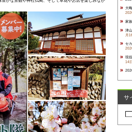
緑豊かな景観や神社仏閣、そして草花やお店を楽しみなが
大
20
家
津山
月1
セ
20
現
14
20
サ
検
索: