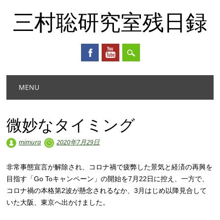
三村聡研究室残日録
Main menu
Skip
MENU
to
content
微妙なタイミング
mimura
2020年7月29日
非常事態宣言が解除され、コロナ禍で疲弊した景気と経済の再興を
目指す「Go Toキャンペーン」の開始を7月22日に控え、一方で、
コロナ禍の本格第2波が懸念されるなか、3月はじめ以降見合して
いた大阪、東京へ出かけました。