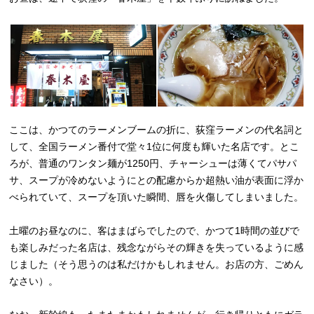
ここは、かつてのラーメンブームの折に、荻窪ラーメンの代名詞と
して、全国ラーメン番付で堂々1位に何度も輝いた名店です。とこ
ろが、普通のワンタン麺が1250円、チャーシューは薄くてパサパ
サ、スープが冷めないようにとの配慮からか超熱い油が表面に浮か
べられていて、スープを頂いた瞬間、唇を火傷してしまいました。
土曜のお昼なのに、客はまばらでしたので、かつて1時間の並びで
も楽しみだった名店は、残念ながらその輝きを失っているように感
じました（そう思うのは私だけかもしれません。お店の方、ごめん
なさい）。