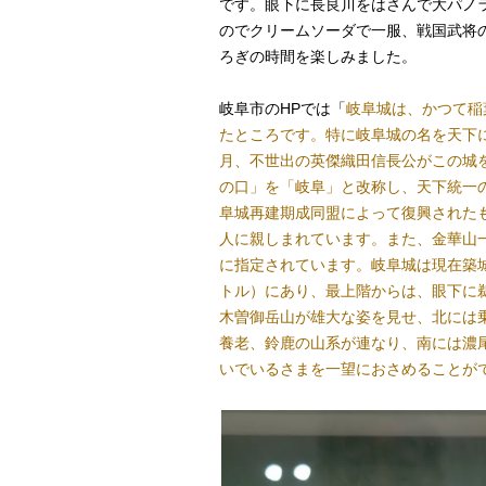
です。眼下に長良川をはさんで大パノ
のでクリームソーダで一服、戦国武将
ろぎの時間を楽しみました。
岐阜市のHPでは「
岐阜城は、かつて稲
たところです。特に岐阜城の名を天下に
月、不世出の英傑織田信長公がこの城
の口」を「岐阜」と改称し、天下統一の
阜城再建期成同盟によって復興された
人に親しまれています。また、金華山一
に指定されています。岐阜城は現在築城
トル）にあり、最上階からは、眼下に
木曽御岳山が雄大な姿を見せ、北には
養老、鈴鹿の山系が連なり、南には濃
いでいるさまを一望におさめることが