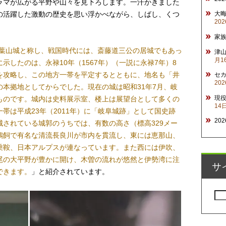
ラマが広がる平野や山々を見下ろします。一汗かきました
の活躍した激動の歴史を思い浮かべながら、しばし、くつ
大
20
家
葉山城と称し、戦国時代には、斎藤道三公の居城でもあっ
津山
月1
示したのは、永禄10年（1567年）（一説に永禄7年）8
を攻略し、この地方一帯を平定するとともに、地名も「井
セ
20
本拠地としてからでした。現在の城は昭和31年7月、岐
現
ものです。城内は史料展示室、楼上は展望台として多くの
14
帯は平成23年（2011年）に「岐阜城跡」として国史跡
20
されている城郭のうちでは、有数の高さ（標高329メー
鵜飼で有名な清流長良川が市内を貫流し、東には恵那山、
乗鞍、日本アルプスが連なっています。また西には伊吹、
尾の大平野が豊かに開け、木曽の流れが悠然と伊勢湾に注
サ
できます。
」と紹介されています。
検
索: