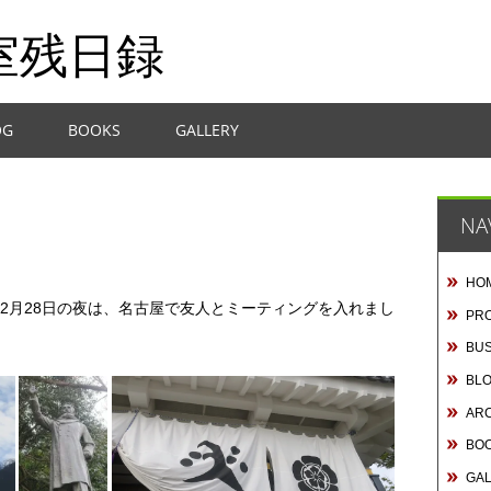
室残日録
OG
BOOKS
GALLERY
NA
HO
2月28日の夜は、名古屋で友人とミーティングを入れまし
PRO
BUS
BL
AR
BO
GA