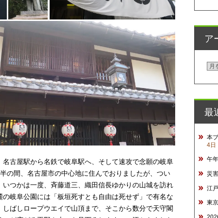
ア
ア
ー
カ
イ
最
ブ
本
4日
午
、名古屋駅から名鉄で岐阜駅へ、そして速攻で念願の岐阜
年半の間、名古屋市の中心地に住んでおりましたが、つい
災
。いつかは一度、斉藤道三、織田信長ゆかりの山城を訪れ
江
麓の岐阜公園には「板垣死すとも自由は死せず」で有名な
東
。しばしロープウエイで山頂まで、そこから数分で天守閣
20