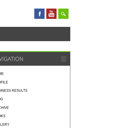
VIGATION
ME
FILE
INESS RESULTS
OG
CHIVE
OKS
LLERY