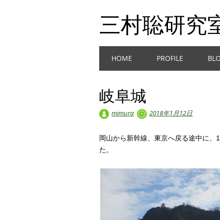
三村聡研究
Main menu
Skip
HOME
PROFILE
BL
to
content
岐阜城
mimura
2018年1月12日
岡山から新幹線、東京へ戻る途中に、1
た。