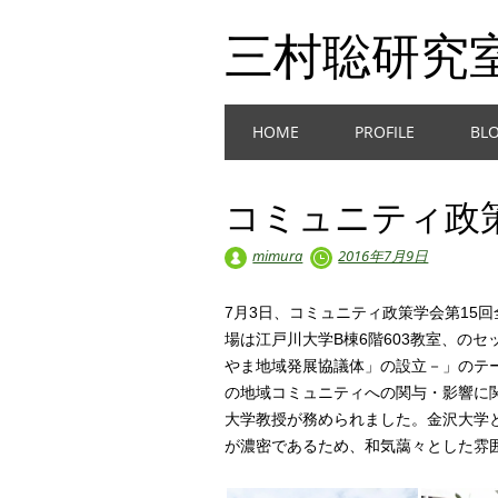
三村聡研究
Main menu
Skip
HOME
PROFILE
BL
to
content
コミュニティ政
mimura
2016年7月9日
7月3日、コミュニティ政策学会第15
場は江戸川大学B棟6階603教室、の
やま地域発展協議体」の設立－」のテ
の地域コミュニティへの関与・影響に
大学教授が務められました。金沢大学
が濃密であるため、和気藹々とした雰