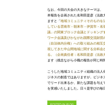
なお、今回の大会の大きなテーマは、
本報告を企画された名和田是彦（法政
ますと「
地域コミュニティそのものを
している雲南市・朝来市・伊賀市・名
議」の関東ブロック会議とドッキング
ワーク会議及びかながわ国際交流財団
（自治体内分権）への取り組みの相互
視してきた中山間地域に関する分科会
る。（企画責任者：名和田是彦（法政
ます（残念ながら小職の報告が同じ時
こうした地域コミュニティ組織の法人
ジネスの創造ではありますが、ビジネ
でリード出来るか、新たな課題を与え
を実感いたしました。日々是学びの毎
POSTED IN
BLOG