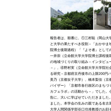
報告者は、順番に、①三村聡（岡山大
と大学の果たすべき役割－「おかやま
院博士後期過程）「『よそ者』として
一井崇（立命館大学大学院博士課程後
の地域づくりの取り組み－インタビュ
－」、④野村実（立命館大学大学院社
る研究－京都府京丹後市の上限200円
美乃（京都女子大学）、橋本梨佳（京
バイザー）「京都市各行政区のまちづ
カフェラボ」の活動から－」でした。
告に、大いに学ばせていただきました
ました。本学会の生みの親である名古
大学人間関係学部谷口功准教授のお顔