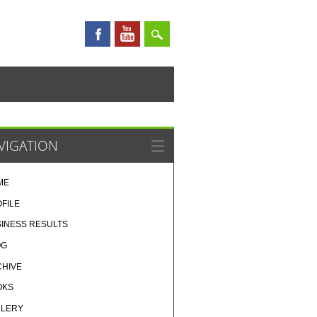
VIGATION
ME
FILE
INESS RESULTS
OG
CHIVE
OKS
LLERY