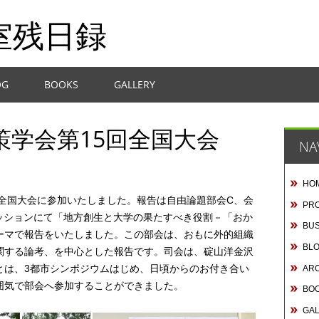
室残日録
OG
BOOKS
GALLERY
策学会第15回全国大会
NA
HO
回全国大会に参加いたしました。報告は自由論題部会C、会
PRO
セッションにて「地方創生と大学の果たすべき役割－「おか
BUS
ーマで報告をいたしました。この部会は、おもに外的組織
BL
関する論考、を中心とした報告です。司会は、碇山洋金沢
とは、3都市シンポジウムはじめ、日頃からのお付き合い
AR
囲気で部会へ参加することができました。
BO
GA