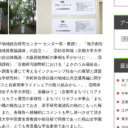
ア
ア
学地域総合研究センター センター長・教授）、「地方創生
ー
地域発展協議体」の設立－」、②杉谷和哉（京都大学大学
カ
の自治体職員－大阪府能勢町の事例を手がかりに－」、③
イ
最
期課程）「京都府与謝野町における『よさのうみ福祉会』
ブ
ー調査を通じて考えるインクルーシブ社会への展望と課題
会学研究科）「市町村合併以後の地域公共交通再編に関す
本
バスと自家用車ライドシェアの取り組みから－」、⑤岡本
4日
都女子大学大学院）、加藤ゆうこ（京都市まちづくりアド
午
くりカフェ運営の多様性－まちづくりカフェ＠東山「まち
災
小職の報告はさておき、若手研究者諸氏の熱のこもった報
江
。また、各報告へ積極的にコメントも申し述べさせて頂き
屋大学中田實名誉教授や前任校で同僚であった椙山女学園
東
もあり、とても有意義な学会参加でありました。
20