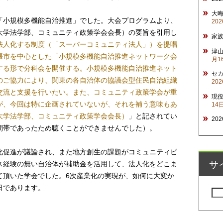
大
「小規模多機能自治推進」でした。大会プログラムより、
20
大学法学部、コミュニティ政策学会会長）の要旨を引用し
家
法人化する制度（「スーパーコミュニティ法人」）を提唱
津山
張市を中心とした「小規模多機能自治推進ネットワーク会
月1
する形で分科会を開催する。小規模多機能自治推進ネット
セ
のご協力により、関東の各自治体の協議会型住民自治組織
20
交流と支援を行いたい。また、コミュニティ政策学会が重
現
が、今回は特に企画されていないが、それを補う意味もあ
14
大学法学部、コミュニティ政策学会会長）
」と記されてい
20
間帯であったため聴くことができませんでした）。
化促進が議論され、また地方創生の課題がコミュニティビ
サ
ス経験の無い自治体が補助金を活用して、法人化をどこま
て頂いた学会でした。6次産業化の実現が、如何に大変か
日であります。
検
索: