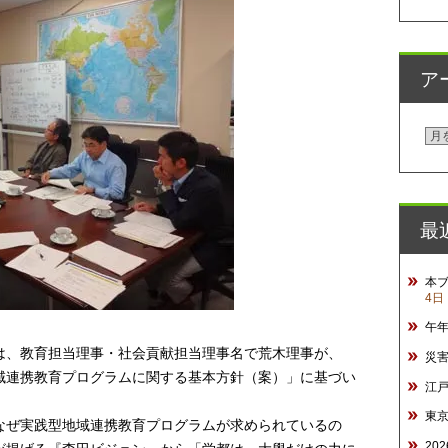
ア
ア
ー
カ
イ
最
ブ
本
4日
午
は、教育担当理事・社会貢献担当理事名で荒木理事が、
災
型地域連携教育プログラムに関する基本方針（案）」に基づい
江
東
なぜ実践型地域連携教育プログラムが求められているの
20