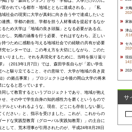
が掲げる『森田ビジョン』から「学都は、大學だけの力に
が置かれている都市・地域とともに達成される。」「私
大
20
地域社会の現実に大学が真剣に向き合う中で達成したいと
の連携、学都の創生、学都を担う人材養成を提起するなか
家
じるため大学は「地域の良き頭脳」となる必要がある点、
津山
月1
生かし、気概の涵養を行う必要、それはすなわち、正しい
を持つために感動を与える地域社会での経験の共有が必要
セ
20
研究センターでは、この考え方を大切にしながら、このた
てまいりました。それを具現化するために、当時を振り返り
現
14
拶』（2013年1月7日）では、森田学長自らが「若い学生
20
究へと駆り立てること、その意味で、大学が地域の良き資
（知）の拠点事業）」プロジェクトは今後の岡山大学の将来
業になると思っています。
共同して教育するというプロジェクトであり、地域が抱え
サ
させ、その中で学生自身の知的感性力を磨くというもので
モデルといわれるような、現在、どこにも存在しない新し
てください」と、指示を受けました。これが、これからの
検
ダードな実践型教育（グローバル実践知教育）」の土台に
索:
として、荒木理事が引用されたのが、平成24年8月28日