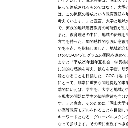
か」と題して、荒木理事は、岡山大学
依って達成されるものではなく、大學
は、この気概の養成という教育課題を
考えています。」と宣言、大学と地域
で、実践的地域連携教育の可能性が生
また、教育理念の中に、地域の伝統を
方向を持った、知的感性的な強い意欲
である点、を指摘しました。地域総合
びのCO-OPプログラムの開発を進め
ますと『平成25年新年互礼会・学長挨
に知的な感動を与え、彼らを学習、研
源となることを目指した「COC（地
にとって、非常に重要な問題提起的事
端的にいえば、学生を、大学と地域が
る現実の問題に学生の知的意欲を向け
す。」と宣言、そのために「岡山大学
い高等教育モデルを作ることを目指し
キーワードとなる「グローバルスタン
なって参ります。その際に重視すべき点