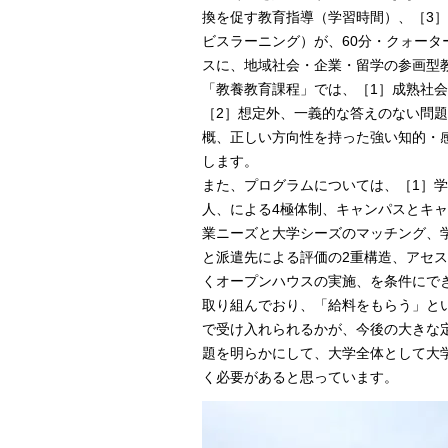
換を促す教育指導（学習時間）、［3
ビスラーニング）が、60分・クォー
スに、地域社会・企業・留学の参画型
「教養教育課程」では、［1］成熟社
［2］想定外、一義的な答えのない問題
概、正しい方向性を持った強い知的・
します。
また、プログラムについては、［1］学
人、による4極体制、キャンパスとキ
業ニーズと大学シーズのマッチング、
と派遣先による評価の2重構造、アセ
くオープンハウスの実施、を条件にで
取り組んでおり、「給料をもらう」とい
で受け入れられるかが、今後の大きな
題を明らかにして、大学全体として大
く必要があると思っています。