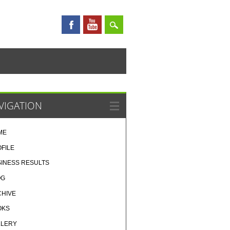
VIGATION
ME
FILE
INESS RESULTS
OG
CHIVE
OKS
LLERY