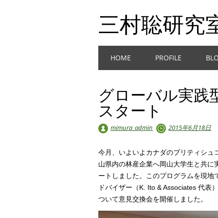
三村聡研究
Main menu
Skip
HOME
PROFILE
BL
to
content
グローバル実践型
スタート
mimura_admin
2015年6月18日
今月、いよいよカナダのブリティシュコ
山県内の林産企業へ岡山大学生と共に
ートしました。このプログラムを現地
ドバイザー（K. Ito & Associa
ついて意見交換会を開催しました。