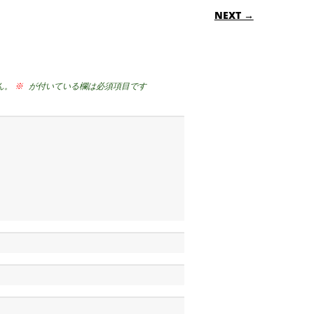
ON
NEXT →
ん。
※
が付いている欄は必須項目です