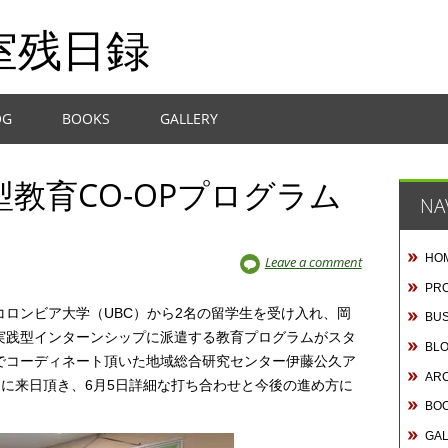
室残日録
OG
BOOKS
GALLERY
教育CO-OPプログラム
NA
HO
Leave a comment
PRO
ロンビア大学（UBC）から2名の留学生を受け入れ、岡
BUS
実践型インターンシップに派遣する教育プログラムがスタ
BL
でコーディネート頂いた地域総合研究センター伊藤公久ア
AR
tes 代表）に来日頂き、6月5日詳細な打ち合わせと今後の進め方に
BO
GA