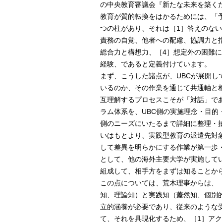
の中央教育審議会『新たな未来を築く
教育が質的転換をはかるためには、「
つの柱があり、それは［1］答えのな
責務の自覚、他者への配慮、協調力と
総合力と構想力、［4］想定外の困難
経験、であると定義付けています。
まず、こうした諸点が、UBCが展開し
いるのか、その作業を通じて共通軸と
互理解するプロセスこそが「対話」であ
ラム体系を、UBC側の実施理念・目
側のニーズにいたるまで詳細に整理・
いはもとより、実践型教育の派遣先対
して差異を明らかにする作業が第一歩
として、他の海外主要大学が実施して
組成して、相手方をまずは知ることか
この点については、荒木理事からは、
知、理論知）と実践知（蓋然知、個別
立的涵養が必要であり、従来のような
て、それを具現化するため、［1］ア