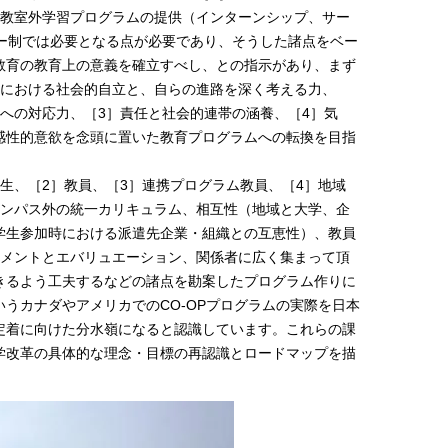
］教室外学習プログラムの提供（インターンシップ、サー
ター制では必要となる点が必要であり、そうした諸点をベー
教育の教育上の意義を確立すべし、との指示があり、まず
会における社会的自立と、自らの進路を深く考える力、
への対応力、［3］責任と社会的連帯の涵養、［4］気
感性的意欲を念頭に置いた教育プログラムへの転換を目指
生、［2］教員、［3］連携プログラム教員、［4］地域
ャンパス外の統一カリキュラム、相互性（地域と大学、企
学生参加時における派遣先企業・組織との互恵性）、教員
スメントとエバリュエーション、関係者に広く集まって頂
きるよう工夫するなどの諸点を勘案したプログラム作りに
うカナダやアメリカでのCO-OPプログラムの実際を日本
定着に向けた分水嶺になると認識しています。これらの課
学改革の具体的な理念・目標の再認識とロードマップを描