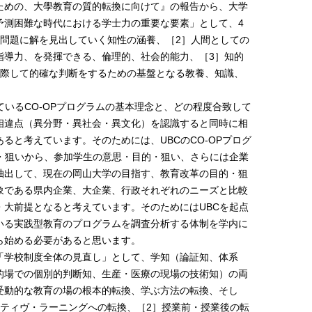
ための、大學教育の質的転換に向けて』の報告から、大学
予測困難な時代における学士力の重要な要素」として、4
い問題に解を見出していく知性の涵養、［2］人間としての
指導力、を発揮できる、倫理的、社会的能力、［3］知的
に際して的確な判断をするための基盤となる教養、知識、
ているCO-OPプログラムの基本理念と、どの程度合致して
相違点（異分野・異社会・異文化）を認識すると同時に相
ると考えています。そのためには、UBCのCO-OPプログ
的・狙いから、参加学生の意思・目的・狙い、さらには企業
抽出して、現在の岡山大学の目指す、教育改革の目的・狙
象である県内企業、大企業、行政それぞれのニーズと比較
・大前提となると考えています。そのためにはUBCを起点
いる実践型教育のプログラムを調査分析する体制を学内に
ら始める必要があると思います。
「学校制度全体の見直し」として、学知（論証知、体系
的場での個別的判断知、生産・医療の現場の技術知）の両
受動的な教育の場の根本的転換、学ぶ方法の転換、そし
クティヴ・ラーニングへの転換、［2］授業前・授業後の転