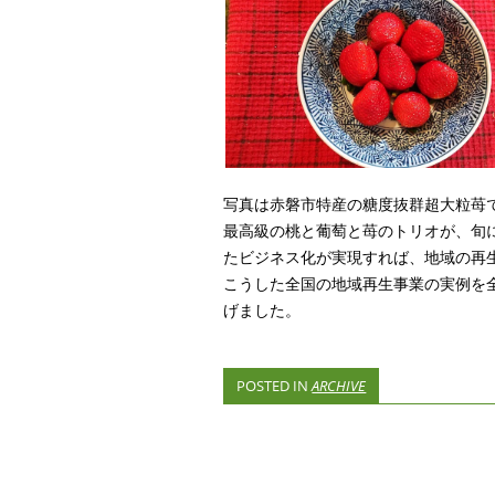
写真は赤磐市特産の糖度抜群超大粒苺
最高級の桃と葡萄と苺のトリオが、旬
たビジネス化が実現すれば、地域の再
こうした全国の地域再生事業の実例を
げました。
POSTED IN
ARCHIVE
POST NAVIGATI