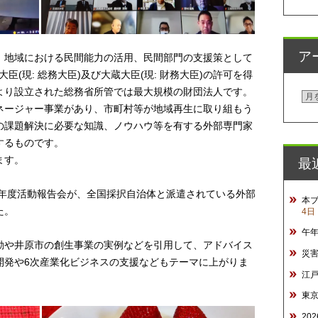
ア
、地域における民間能力の活用、民間部門の支援策として
大臣(現: 総務大臣)及び大蔵大臣(現: 財務大臣)の許可を得
より設立された総務省所管では最大規模の財団法人です。
ア
ネージャー事業があり、市町村等が地域再生に取り組もう
ー
の課題解決に必要な知識、ノウハウ等を有する外部専門家
カ
するものです。
イ
最
ます。
ブ
3年度活動報告会が、全国採択自治体と派遣されている外部
本
た。
4日
午
動や井原市の創生事業の実例などを引用して、アドバイス
災
開発や6次産業化ビジネスの支援などもテーマに上がりま
江
東
20