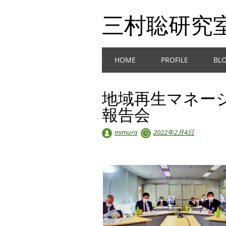
三村聡研究
Main menu
Skip
HOME
PROFILE
BL
to
content
地域再生マネー
報告会
mimura
2022年2月4日