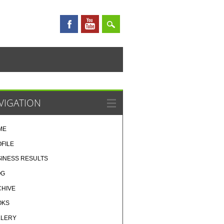
VIGATION
ME
FILE
INESS RESULTS
OG
CHIVE
OKS
LLERY