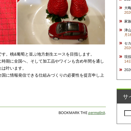
大
20
家
津山
月1
セ
20
です。桃&葡萄と並ぶ地方創生エースを目指します。
現
に時期に全国へ、そして加工品やワインも含め年間を通し
14
生は叶います。
20
全国に情報発信できる仕組みづくりの必要性を提言申し上
サ
BOOKMARK THE
permalink
.
検
索:
ON