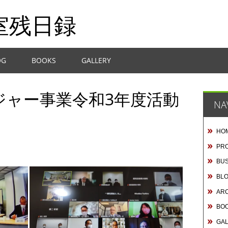
室残日録
OG
BOOKS
GALLERY
ジャー事業令和3年度活動
NA
HO
PRO
BUS
BL
AR
BO
GA