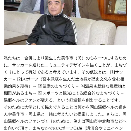
私たちは、合併により誕生した美作市（民）の心を一つにするため
に、サッカーを通じたコミュニティデザインを描くことが、まちづ
くりにとって有効であると考えています。その仮説とは、[1]サッ
カー→ [2]スポーツ（宮本武蔵を生んだ土地柄が歴史文化を含む相
乗効果を期待）→ [3]健康のまちづくり→ [4]温泉＆新鮮な農産物と
棚田があるまち→ [5]スポーツと観光による総合的なまちづくり→
湯郷ベルのファンが増える、という好連鎖を創出することです。
そのために大学として協力できることは何かを岡山湯郷ベルの皆さ
んや美作市・岡山県と一緒に考えたいと提案しました。さらに、岡
山湯郷ベルのファンづくりのために、例えば岡山市や倉敷市などへ
出向いて頂き、まちなかでのスポーツCafé（講演会やミニイベン