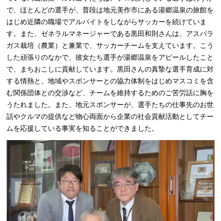
で、ほとんどの選手が、普段は地元美作市にある湯郷温泉の旅館を
はじめ近隣の職場でアルバイトをしながらサッカーを続けていま
す。また、ゼネラルマネージャーである黒田和則さんは、アスパラ
ガス栽培（農業）と兼業で、サッカーチームを支えています。こう
した頑張りのなかで、彼女たち選手が湯郷温泉をアピールしたこと
で、まちおこしに貢献しています。黒田さんの真摯な選手育成に対
する情熱と、地域やスポンサーとの協力体制をはじめマスコミを含
む関係団体との交渉など、チームを維持するためのご苦労話に胸を
うたれました。また、地元スポンサーが、選手たちの仕事先のお世
話やクルマの提供など物心両面から企業の社会貢献活動としてチー
ムを応援している事実を知ることができました。