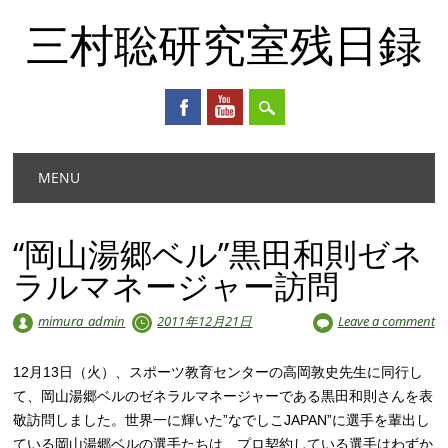
三村聡研究室残日録
Main menu
Skip
MENU
to
content
“岡山湯郷ベル”黒田和則ゼネ
ラルマネージャー訪問
mimura_admin
2011年12月21日
Leave a comment
12月13日（火）、スポーツ教育センターの高岡敦史先生に同行し
て、岡山湯郷ベルのゼネラルマネージャーである黒田和則さんを表
敬訪問しました。世界一に輝いた”なでしこJAPAN”に選手を輩出し
ている岡山湯郷ベルの選手たちは、プロ契約している選手はわずか