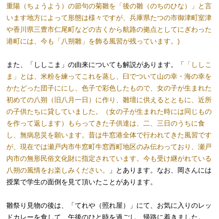
重陽（ちょうよう）の節句の菊雛を「後の雛（のちのひな）」と言
います地方によって形態は様々ですが、兵庫県たつの市御津町室津
や香川県三豊市仁尾町などの古くから航路の拠点としてにぎわった
港町には、今も「八朔雛」を飾る風習が残っています。)
また、「ししこま」の由来についても解説があります。「
「ししこ
ま」とは、米粉を練ってこれを蒸し、臼でついて山の幸・海の幸を
かたどった団子ににし、色子で彩色したもので、女の子が生まれた
初めての八朔（旧八月一日）に作り、雛壇に供えるとともに、近所
の子供たちに貸していました。（女の子が生まれた時には同じもの
を作って返します）もらってきた子供達は、二、三日のうちに食
し、無病息災を願います。昔は牛窓港全体で行われてきた風習です
が、現在では瀬戸内市牛窓町牛窓西町地区のみ伝わっており、瀬戸
内市の無形民俗文化財に指定されています。今も受け継がれている
八朔の風情をお楽しみください。
」とあります。なお、岡さんには
授業で学生の面倒を見て頂いたことがあります。
雛祭り見物の後は、「てれや（照れ屋）」にて、お気に入りのレッ
ドカレーを食して、午後のひと時を過ごし、帰路に着きました。