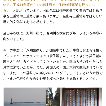
いる。平成11年度から4ヶ年計画で、保存修理事業を行ってい
る。
」と記されています。岡山県には備中国分寺や曹源寺はじめ見
事な五重塔や三重塔が数々ありますが、金山寺三重塔もすばらしい
歴史的文化財であると感じました。
金山寺を後に、旭川へ出て、百間川を横目にブルーラインを牛窓へ
向かいました。
今日の牛窓は「八朔雛祭り」が開催中でした。牛窓しおまち活性化
プロジェクトのボランティア（唐子踊まんじゅう：きびや菓子舗の
若主人）が、ガイドをしてくださいました。岡山大学の学生たちも
見学に来ていたとか、また、外国人の一団が大勢で散策されていま
す。また、この雛祭りの楽しみの一つが「ししこま」という米粉で
こさえた色鮮やかな魚や野菜を模った飾りを見物することです。