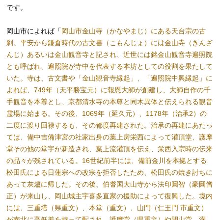
です。
岡山市によれば「
岡山市金山寺（かなやまじ）にある天台宗の古
刹。平安から鎌倉時代の古文書（こもんじょ）には金山寺（きんざ
んじ）あるいは金山観音寺と記され、近世には銘金山観音寺遍照院
とも呼ばれ、遍照院が寺中を代表する本坊としての役割を果たして
いた。寺は、古文書や「金山観音寺縁起」、「遍照院中興縁起」に
よれば、749年（天平勝宝元）に報恩大師が創建し、大師自作の千
手観音を本尊とし、京都清水寺の本尊と同木異体と伝えられる観音
霊場に始まる。その後、1069年（延久元）、1178年（治承2）の
二度に渡り回禄するも、その都度再建された。治承の再建にあたっ
ては、備中吉備津宮の社家出身の葉上房栄西によって灌頂堂、護摩
堂その他の堂宇が新造され、葉上流灌頂を伝え、栄西入宗時の伝来
の品々が残されている。16世紀前半には、備前金川を本拠とする
松田氏による日蓮宗への改宗を拒否したため、松田氏の焼き討ちに
あって灰燼に帰した。その後、伯耆国大山寺から法印圓智（豪圓僧
正）が来山し、岡山城主宇喜多直家の援助によって復興した。境内
には、三重塔（県重文）、本堂（重文）、山門（仁王門 市重文）
が南北に高低差を持って配され、護摩堂（県重文）や開山堂、灌