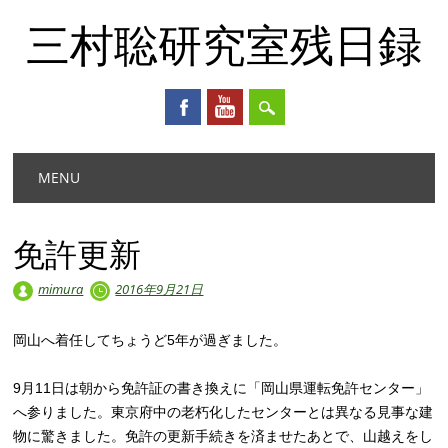
三村聡研究室残日録
Main menu
Skip
MENU
to
content
免許更新
mimura
2016年9月21日
岡山へ着任してちょうど5年が過ぎました。
9月11日は朝から免許証の書き換えに「岡山県運転免許センター」
へ参りました。東京府中の老朽化したセンターとは異なる見事な建
物に驚きました。免許の更新手続きを済ませたあとで、山越えをし