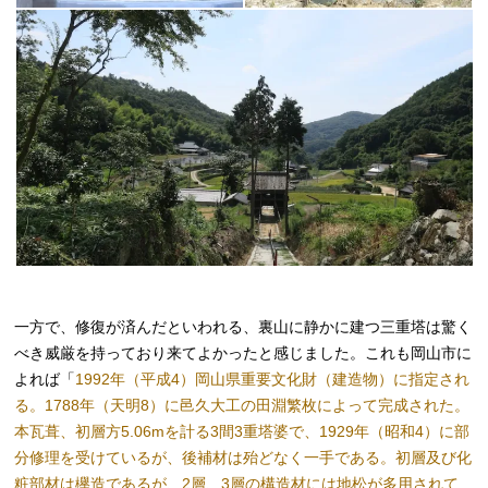
一方で、修復が済んだといわれる、裏山に静かに建つ三重塔は驚く
べき威厳を持っており来てよかったと感じました。これも岡山市に
よれば「
1992年（平成4）岡山県重要文化財（建造物）に指定され
る。1788年（天明8）に邑久大工の田淵繁枚によって完成された。
本瓦葺、初層方5.06mを計る3間3重塔婆で、1929年（昭和4）に部
分修理を受けているが、後補材は殆どなく一手である。初層及び化
粧部材は欅造であるが、2層、3層の構造材には地松が多用されて