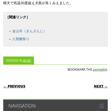
晴天で気温30度超え犬島が良くみえました。
［関連リンク］
金山寺（きんざんじ）
八朔雛祭り
POSTED IN
BLOG
BOOKMARK THE
permalink
.
POST NAVIGATION
← PREVIOUS
NEXT →
NAVIGATION