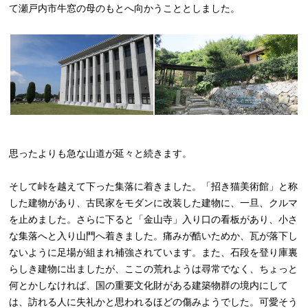
て瀬戸内市牛窓の母のもとへ向かうこととしました。
思ったよりも急な山道が延々と続きます。
そして峠を越えて下った集落に着きました。「招き猫美術館」と称
した建物があり、古民家をモダンに改装した建物に、一旦、クルマ
を止めました。さらに下ると「金山寺」入り口の看板があり、小さ
な集落へと入り山門へ着きました。痛みが酷いためか、瓦が落下し
ないように足場が組まれ補強されています。また、石段を登り庫裏
らしき建物に出ましたが、ここの荒れようは尋常でなく、ちょっと
何とかしなければ、国の重要文化財がある建築物群の境内にして
は、訪れる人に失礼かと思われるほどの傷みようでした。可愛そう