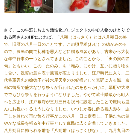
さて、この牛窓しおまち活性化プロジェクトの中心人物のひとりで
ある岡さんのHPによれば、「
八朔（はっさく）とは八月朔日の略
で、旧暦の八月一日のことです。この頃早稲(わせ）の穂がみのる
ので、農民の間で初穂を恩人などに贈る風習があり、古来から大切
な年中行事の一つとされてきました。このことから、「田の実の節
句」ともいい、この「たのみ」を「頼み」にかけ、互いに贈り物を
し合い、祝賀の意を表す風習が広まりました。江戸時代に入り、二
代将軍秀忠の娘徳子が後水尾天皇のお妃様として宮廷に入る際、京
都の御所で盛大なひな祭りが行われたのをきっかけに、幕府や大奥
ででもひな祭りを行うようになりました。やがて武士階級から町人
へと広まり、江戸幕府が三月三日を祝日に設定したことで庶民も盛
んにお祝いするようになりました。いつしか春に飾る雛人形を、虫
干しを兼ねて再び飾る行事がこの八月一日に定着し、子供たちの健
やかな成長を祈る年中行事として庶民に広く定着していきました。
八月朔日に飾られる雛を「八朔雛（はっさくびな）」、九月九日の