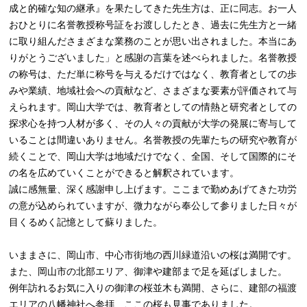
成と的確な知の継承』を果たしてきた先生方は、正に同志。お一人
おひとりに名誉教授称号証をお渡ししたとき、過去に先生方と一緒
に取り組んださまざまな業務のことが思い出されました。本当にあ
りがとうございました」と感謝の言葉を述べられました。名誉教授
の称号は、ただ単に称号を与えるだけではなく、教育者としての歩
みや業績、地域社会への貢献など、さまざまな要素が評価されて与
えられます。岡山大学では、教育者としての情熱と研究者としての
探求心を持つ人材が多く、その人々の貢献が大学の発展に寄与して
いることは間違いありません。名誉教授の先輩たちの研究や教育が
続くことで、岡山大学は地域だけでなく、全国、そして国際的にそ
の名を広めていくことができると解釈されています。
誠に感無量、深く感謝申し上げます。ここまで勤めあげてきた功労
の意が込められていますが、微力ながら奉公して参りました日々が
目くるめく記憶として蘇りました。
いままさに、岡山市、中心市街地の西川緑道沿いの桜は満開です。
また、岡山市の北部エリア、御津や建部まで足を延ばしました。
例年訪れるお気に入りの御津の桜並木も満開、さらに、建部の福渡
エリアの八幡神社へ参拝、ここの桜も見事でありました。