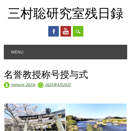
三村聡研究室残日録
Main menu
Skip
MENU
to
content
名誉教授称号授与式
mimura_2023y
2025年4月20日