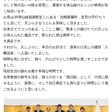
そして旭川沿いの桜を背景に、通過する津山線のエンジの車両が良
く似合います。
お昼はJR津山線福渡駅近くにある「吉崎製麺所」直営の手打ちう
どん店にて、天ぷらざるうどんを美味しく頂きました。
出来立てでコシのある、しこしこ麺に、数多くの揚げたての天ぷら
が添えられた逸品です。限られた席は満席でした。
大満足です。
それから、久しぶりに、本日のお目当て、源泉かけ流しの建部「八
幡温泉」へ入湯いたしました。
時間を気にせずに、独り、のんびりとした時間を過ごすことができ
ました。
現役生活の疲れを癒す幸福な時間です。
名誉教授の称号を頂き、残りの日々を「残日録」として、大切に残
せるように、真摯に、そして自己満足でも満ち足りた時間として過
ごせるようにと思いました。