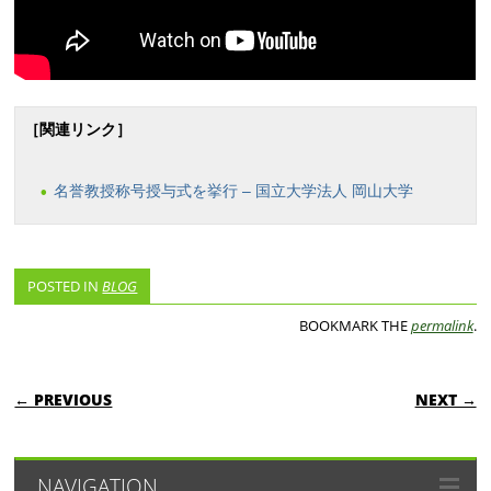
［関連リンク］
名誉教授称号授与式を挙行 – 国立大学法人 岡山大学
POSTED IN
BLOG
BOOKMARK THE
permalink
.
POST NAVIGATION
← PREVIOUS
NEXT →
NAVIGATION