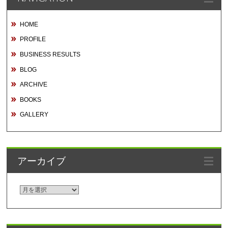
HOME
PROFILE
BUSINESS RESULTS
BLOG
ARCHIVE
BOOKS
GALLERY
アーカイブ
ア
ー
カ
イ