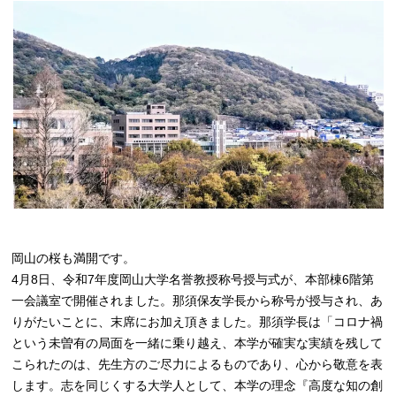
岡山の桜も満開です。
4月8日、令和7年度岡山大学名誉教授称号授与式が、本部棟6階第
一会議室で開催されました。那須保友学長から称号が授与され、あ
りがたいことに、末席にお加え頂きました。那須学長は「コロナ禍
という未曽有の局面を一緒に乗り越え、本学が確実な実績を残して
こられたのは、先生方のご尽力によるものであり、心から敬意を表
します。志を同じくする大学人として、本学の理念『高度な知の創