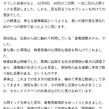
そうした自覚のもと、12月9日、10日の二日間、一泊二日の人間ド
ックを受診しました。しかも、恐る恐るフルオプションを付けての
受診でした。
この検査は、単なる健康確認というよりも、老いの進行度を測るた
めの一つの節目であったように思います。
宿泊先は、以前から折に触れて利用している「倉敷国際ホテル」で
した。
落ち着いた環境は、検査前後の心理的な負担を和らげてくれまし
た。
検査結果は明確でした。肥満に起因する生活習慣病が最大の課題で
あり、退職後の生活リズムを見直し、実効性のある減量に本気で取
り組む必要がある、というものです。
身体は、これまでの生き方の総決算を、極めて率直な数値として示
してきます。現役を退いた今、その現実と正面から向き合うこと
が、セカンドステージの出発点なのだと受け止めています。
人間ドックを終えた翌日、倉敷美観地区をゆっくりと歩きました。
向かった先は、地域の守り神として信仰を集める「阿智神社」で