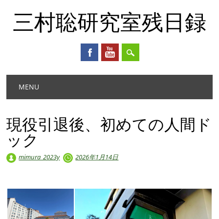
三村聡研究室残日録
Main menu
Skip
MENU
to
content
現役引退後、初めての人間ド
ック
mimura_2023y
2026年1月14日