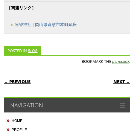
［関連リンク］
阿智神社 | 岡山県倉敷市本町鎮座
POSTED IN
BLOG
BOOKMARK THE
permalink
.
POST NAVIGATION
← PREVIOUS
NEXT →
NAVIGATION
HOME
PROFILE