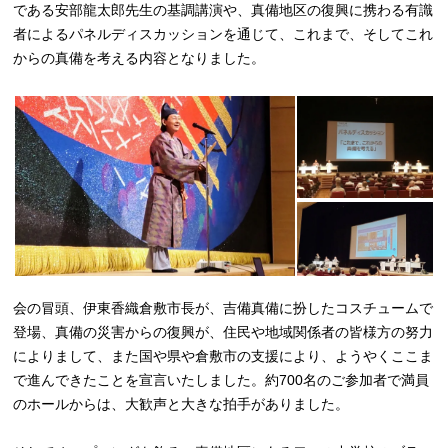
である安部龍太郎先生の基調講演や、真備地区の復興に携わる有識
者によるパネルディスカッションを通じて、これまで、そしてこれ
からの真備を考える内容となりました。
会の冒頭、伊東香織倉敷市長が、吉備真備に扮したコスチュームで
登場、真備の災害からの復興が、住民や地域関係者の皆様方の努力
によりまして、また国や県や倉敷市の支援により、ようやくここま
で進んできたことを宣言いたしました。約700名のご参加者で満員
のホールからは、大歓声と大きな拍手がありました。