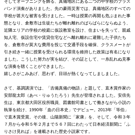
そしてオープニングを飾る、真備地区にある二つの中学校のブラス
バンド演奏がありました。先の豪雨災害では、真備地区のすべての
学校が甚大な被害を受けました。一時は授業の再開も危ぶまれた事
態となり、倉敷市は生徒たちが離れ離れのばらばらにならぬよう、
近隣エリアの学校の校庭に仮設教室を設け、住まいを失って、親戚
知人宅、仮設住宅や賃貸住宅などへ離れ離れに避難した子供たち
を、倉敷市が莫大な費用を投じて交通手段を確保、クラスメートが
引き続き一緒に授業を受けられる環境を維持した政策は有名になり
ました。こうした努力が実を結び、その証として、一糸乱れぬ見事
な演奏を聴くことができました。
嬉しさがこみあげ、思わず、目頭が熱くなってしましました。
さて、基調講演では、「吉備真備の物語」と題して、直木賞作家の
安部龍太郎（あべ・りゅうたろう）先生が登壇されました。安倍先
生は、東京都大田区役所職員、図書館司書として働きながら小説の
執筆を続け、1990年「血の日本史」でデビュー。2013年「等伯」
で直木賞受賞。その後、山陽新聞に「家康」を、そして、令和３年
７月から令和５年２月まで５６７回にわたって日本経済新聞に「ふ
りさけ見れば」を連載された歴史小説家です。