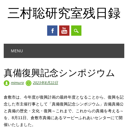
三村聡研究室残日録
Main menu
Skip
MENU
to
content
真備復興記念シンポジウム
mimura
2023年8月22日
倉敷市は、今年度が復興計画の最終年度となることから、復興を記
念した市主催行事として「真備復興記念シンポジウム」吉備真備公
と真備の歴史・文化・復興～これまで、これからの真備を考える～
を、8月11日、倉敷市真備にあるマービーふれあいセンターにて開
催いたしました。