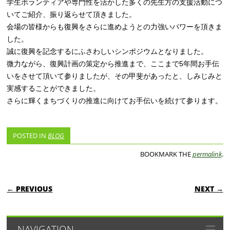
学生ボランティアや専門性を活かした多くの先生方の支援活動につ
いてご紹介、振り返らせて頂きました。
会場の皆様からも復興をさらに進めようとの力強いパワーを頂きま
した。
誠に復興を記念するにふさわしいシンポジウムとなりました。
微力ながら、復興計画の策定から推進まで、ここまで5年間お手伝
いをさせて頂いて参りましたが、その甲斐があったと、しみじみと
実感することができました。
さらに輝くまちづくりの推進に向けてお手伝いを続けて参ります。
POSTED IN
BLOG
BOOKMARK THE
permalink
.
POST NAVIGATION
← PREVIOUS
NEXT →
NAVIGATION