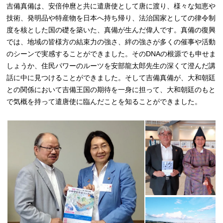
吉備真備は、安倍仲麿と共に遣唐使として唐に渡り、様々な知恵や
技術、発明品や特産物を日本へ持ち帰り、法治国家としての律令制
度を核とした国の礎を築いた、真備が生んだ偉人です。真備の復興
では、地域の皆様方の結束力の強さ、絆の強さが多くの催事や活動
のシーンで実感することができました。そのDNAの根源でも申せま
しょうか、住民パワーのルーツを安部龍太郎先生の深くて澄んだ講
話に中に見つけることができました。そして吉備真備が、大和朝廷
との関係において吉備王国の期待を一身に担って、大和朝廷のもと
で気概を持って遣唐使に臨んだことを知ることができました。