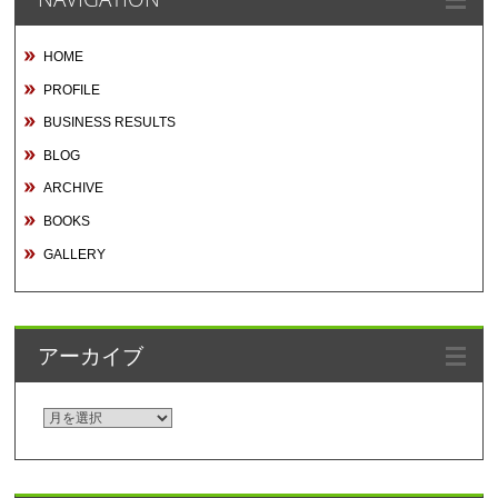
HOME
PROFILE
BUSINESS RESULTS
BLOG
ARCHIVE
BOOKS
GALLERY
アーカイブ
ア
ー
カ
イ