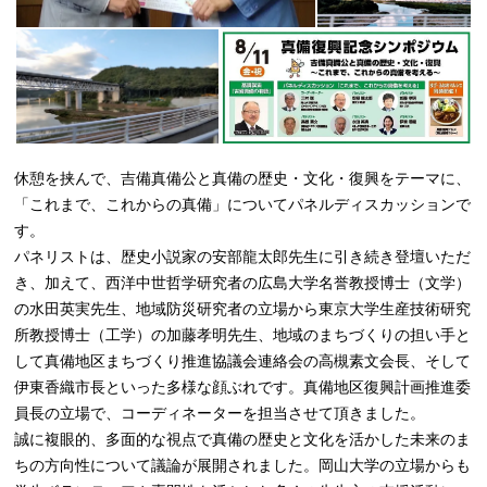
休憩を挟んで、吉備真備公と真備の歴史・文化・復興をテーマに、
「これまで、これからの真備」についてパネルディスカッションで
す。
パネリストは、歴史小説家の安部龍太郎先生に引き続き登壇いただ
き、加えて、西洋中世哲学研究者の広島大学名誉教授博士（文学）
の水田英実先生、地域防災研究者の立場から東京大学生産技術研究
所教授博士（工学）の加藤孝明先生、地域のまちづくりの担い手と
して真備地区まちづくり推進協議会連絡会の高槻素文会長、そして
伊東香織市長といった多様な顔ぶれです。真備地区復興計画推進委
員長の立場で、コーディネーターを担当させて頂きました。
誠に複眼的、多面的な視点で真備の歴史と文化を活かした未来のま
ちの方向性について議論が展開されました。岡山大学の立場からも