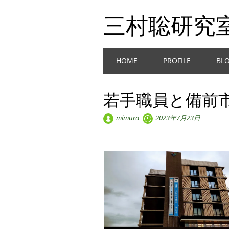
三村聡研究
Main menu
Skip
HOME
PROFILE
BL
to
content
若手職員と備前
mimura
2023年7月23日