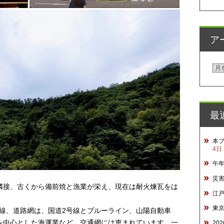
ア
ア
ー
カ
イ
最
ブ
本
4日
午
災
隣接、古くから備前焼と漁業が栄え、現在は耐火煉瓦をは
江
東
本線、道路網は、国道2号線とブルーライン、山陽自動車
を中心とした海運業など、交通網には恵まれています。一
20