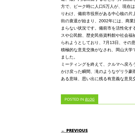
方で、ピーク時に人口5万人が、現在は
りわけ、備前市役所がある中心核の片上
街の衰退が始まり、2002年には、商
まらない状況です。備前市を活性化す
スや公民館、歴史民俗資料館や社会福
られようとしており、7月13日、その
積極的な意見交換がなされ、岡山大学
ました。
ミーティングを終えて、クルマへ戻ろ
かけ戻った瞬間、滝のようなゲリラ豪
ある意味、思い出に残る有意義な意見
POSTED IN
BLOG
POST NAVIGATI
← PREVIOUS