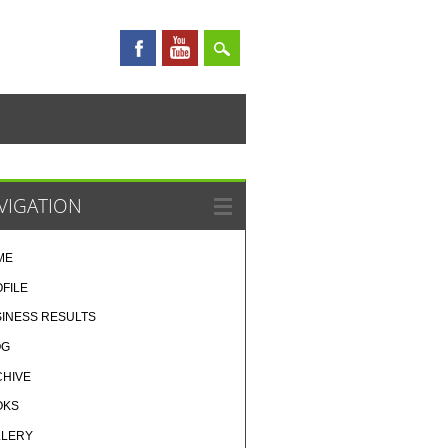
VIGATION
ME
FILE
INESS RESULTS
OG
CHIVE
OKS
LLERY