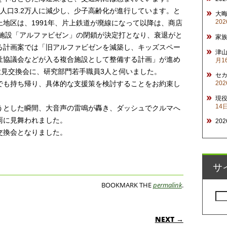
人口3.2万人に減少し、少子高齢化が進行しています。と
大
20
地区は、1991年、片上鉄道が廃線になって以降は、商店
業施設「アルファビゼン」の閉鎖が決定打となり、衰退がと
家
る計画案では「旧アルファビゼンを減築し、キッズスペー
津山
祉協議会などが入る複合施設として整備する計画」が進め
月1
意見交換会に、研究部門若手職員3人と伺いました。
セ
でも持ち帰り、具体的な支援策を検討することをお約束し
20
現
14
うとした瞬間、大音声の雷鳴が轟き、ダッシュでクルマへ
雨に見舞われました。
20
交換会となりました。
サ
BOOKMARK THE
permalink
.
検
索:
ON
NEXT →