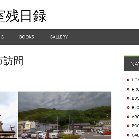
室残日録
OG
BOOKS
GALLERY
市訪問
NA
HO
PRO
BUS
BL
AR
BO
GA