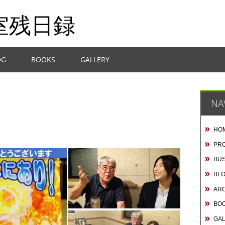
室残日録
OG
BOOKS
GALLERY
NA
HO
PRO
BUS
BL
AR
BO
GA