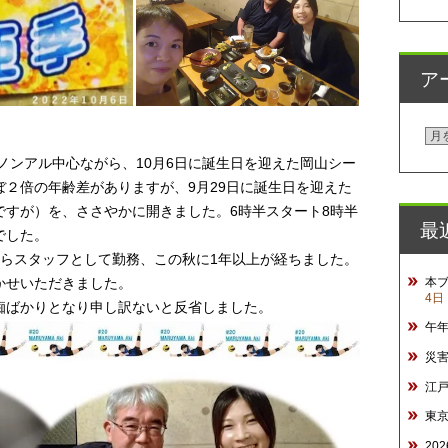
ア
ア
。
ー
、ノンアル中心ながら、10月6日に誕生日を迎えた岡山シー
カ
２倍の年齢差がありますが、9月29日に誕生日を迎えた
イ
ですが）を、ささやかに開きました。6時半スタート8時半
最
ブ
でした。
からスタッフとして勤務、この秋に1年以上が経ちました。
本
かせいただきました。
4日
痴ばかりとなり申し訳ないと反省しました。
午
災
江
東
20