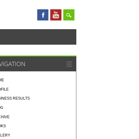
VIGATION
ME
FILE
INESS RESULTS
OG
CHIVE
OKS
LLERY