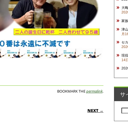
大
20
家
津山
月1
セ
20
現
14
20
BOOKMARK THE
permalink
.
サ
ON
NEXT →
検
索: