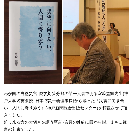
わが国の自然災害٠防災対策分野の第一人者である室﨑益輝先生(神
戸大学名誉教授٠日本防災士会理事長)から賜った『災害に向き合
い、人間に寄り添う』(神戸新聞総合出版センター)を精読させて頂
きました。
迫り来る命の大切さを謳う至言٠言霊の連続に眼から鱗、まさに箴
言の花束でした。