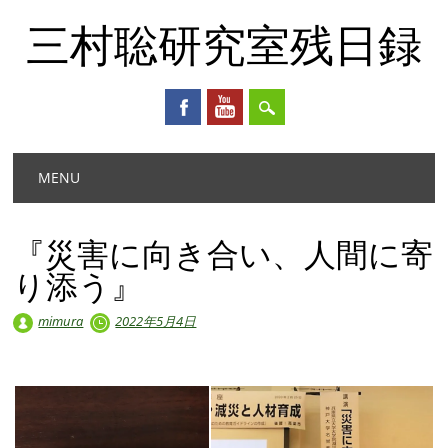
三村聡研究室残日録
Main menu
Skip
MENU
to
content
『災害に向き合い、人間に寄
り添う』
mimura
2022年5月4日