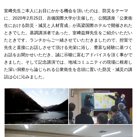
室﨑先生ご本人にお目にかかる機会を頂いたのは、防災をテーマ
に、2020年2月25日、吉備国際大学が主催した、公開講座「公衆衛
生における防災・減災と人材育成」が高梁国際ホテルで開催された
ときでした。基調講演者であった、室﨑益輝先生をご紹介いただい
たときです。ランチからご一緒させていただきましたので、控室で
先生と直接にお話しさせて頂ける光栄に浴し、豊富な経験に基づく
お話をお聞かせいただき、誠に示唆に富むアドバイスを頂く事がで
きました。そして記念講演では、地域コミュニティの現場に根差し
た深い洞察から論じられる公衆衛生を念頭に置いた防災・減災の講
話は心に沁みました。