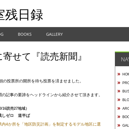
室残日録
OG
BOOKS
GALLERY
に寄せて『読売新聞』
NA
HO
、朝の投票所の開所を待ち投票を済ませました。
PRO
BUS
聞の記事の要諦をヘッドラインから紹介させて頂きます。
BL
0/16読売27地域）
AR
残しゼロ 道半ば
BO
県内4か所を「地区防災計画」を制定するモデル地区に選
GA