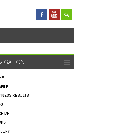
VIGATION
ME
FILE
INESS RESULTS
OG
CHIVE
OKS
LLERY