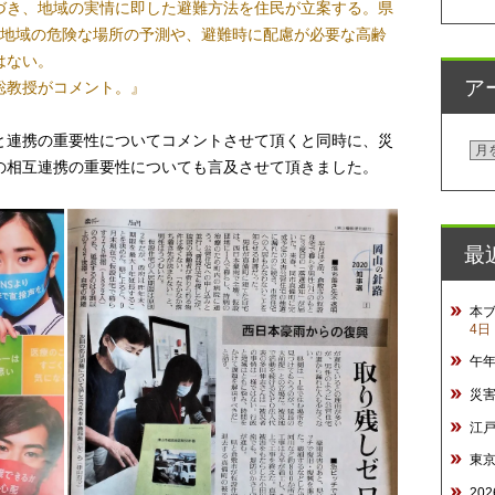
づき、地域の実情に即した避難方法を住民が立案する。県
、地域の危険な場所の予測や、避難時に配慮が必要な高齢
はない。
ア
聡教授がコメント。』
と連携の重要性についてコメントさせて頂くと同時に、災
ア
の相互連携の重要性についても言及させて頂きました。
ー
カ
イ
最
ブ
本
4日
午
災
江
東
20