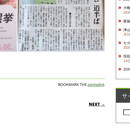
大
20
家
津山
月1
セ
20
現
14
20
BOOKMARK THE
permalink
.
サ
ON
NEXT →
検
索: