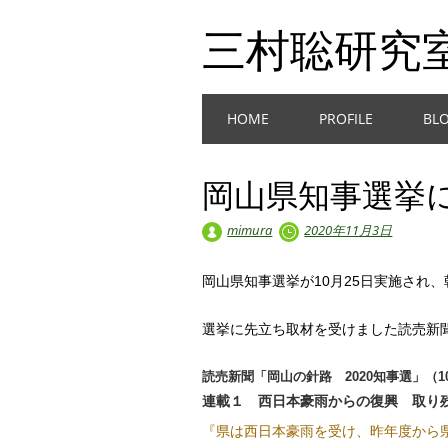
三村聡研究
Main menu
Skip
HOME
PROFILE
BL
to
content
岡山県知事選挙
mimura
2020年11月3日
岡山県知事選挙が10月25日実施され
選挙に先立ち取材を受けました読売新
読売新聞「岡山の針路 2020知事選」（1
連載１ 西日本豪雨からの復興 取り
『県は西日本豪雨を受け、昨年度から