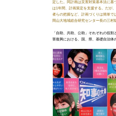
定した。同計画は災害対策基本法に基
は1年間、計画策定を支援する。だが
者らの把握など、計画づくりは簡単で
岡山大地域総合研究センター長の三村
「自助、共助、公助」それぞれの役割
害復興における、国、県、基礎自治体