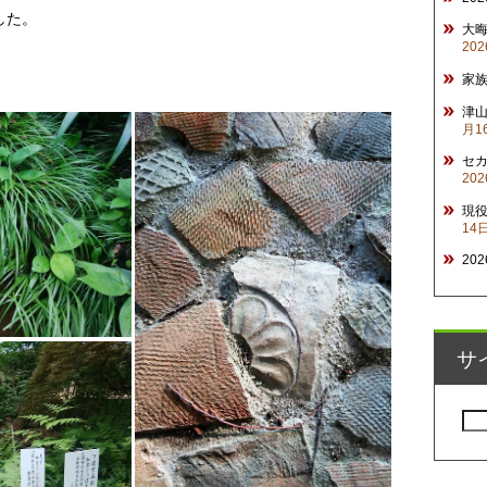
した。
大
20
家
津山
月1
セ
20
現
14
20
サ
検
索: