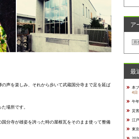
ア
ア
ー
カ
イ
最
ブ
蝉の声を楽しみ、それから歩いて武蔵国分寺まで足を延ば
本
4日
午
った場所です。
災
江
の国分寺が雄姿を誇った時の屋根瓦をそのまま使って整備
東
20