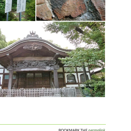
BOOKMARK THE
permalink
.