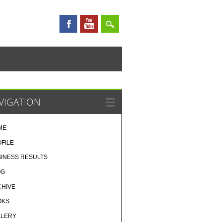
VIGATION
ME
FILE
INESS RESULTS
OG
CHIVE
OKS
LLERY