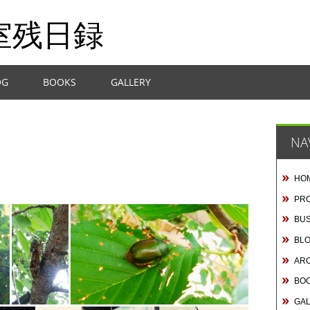
室残日録
OG
BOOKS
GALLERY
NA
HO
PRO
BUS
BL
AR
BO
GA