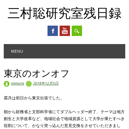
三村聡研究室残日録
Main menu
Skip
MENU
to
content
東京のオンオフ
mimura
2018年12月5日
霜月は初日から東京出張でした。
朝から財務省と文部科学省にてダブルヘッダー終了、テーマは地方
創生と大学改革など、地域社会で地域資源として大学が果たすべき
役割について、かなり突っ込んだ意見交換をさせていただきまし