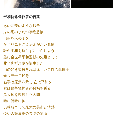
平和祈念像作者の言葉
あの悪夢のような戦争
身の毛のよだつ凄絶悲惨
肉親を人の子を
かえり見るさえ堪えがたい眞情
誰か平和を祈らずにいられよう
茲に全世界平和運動の先駆として
此平和祈念像が誕生した
山の如き聖哲それは逞しい男性の健康美
全長三十二尺餘
右手は原爆を示し 左は平和を
顔は戦争犠牲者の冥福を祈る
是人種を超越した人間
時に佛時に神
長崎始まって最大の英断と情熱
今や人類最高の希望の象徴