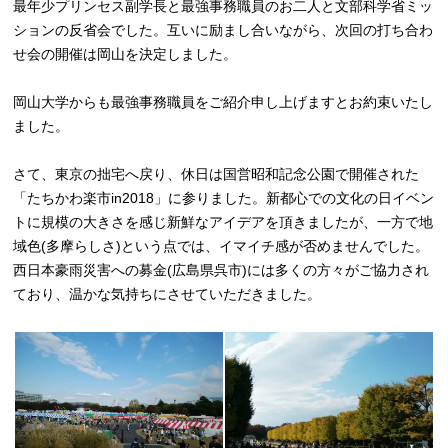
最年少プリンセス副学長と最強事務職員のお二人と文部科学省ミッ
ションの反省会でした。互いに励まし合いながら、次回の打ち合わ
せ会の開催は岡山を決定しました。
岡山大学からも最強事務職員をご紹介申し上げますとお約束いたし
ました。
さて、東京の拙宅へ戻り、休日は国営昭和記念公園で開催された
「たちかわ楽市in2018」に参りました。新都心での文化の日イベン
トに規模の大きさを感じ新鮮なアイデアを頂きましたが、一方で地
域色(多摩らしさ)という点では、イマイチ感が否めませんでした。
西日本豪雨災害への募金(広島県呉市)には多くの方々がご協力され
ており、温かな気持ちにさせていただきました。