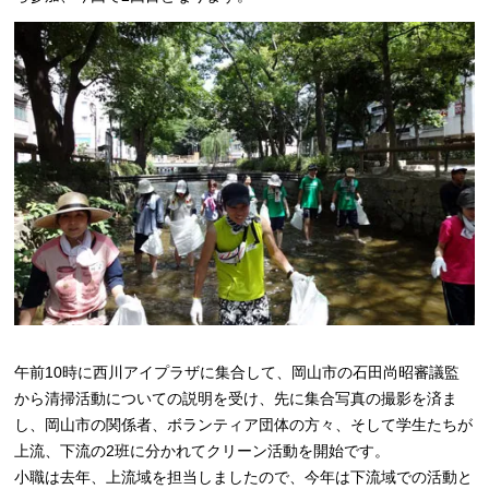
午前10時に西川アイプラザに集合して、岡山市の石田尚昭審議監
から清掃活動についての説明を受け、先に集合写真の撮影を済ま
し、岡山市の関係者、ボランティア団体の方々、そして学生たちが
上流、下流の2班に分かれてクリーン活動を開始です。
小職は去年、上流域を担当しましたので、今年は下流域での活動と