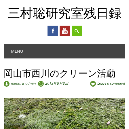
三村聡研究室残日録
Main menu
Skip
MENU
to
content
岡山市西川のクリーン活動
mimura_admin
2013年9月3日
Leave a comment