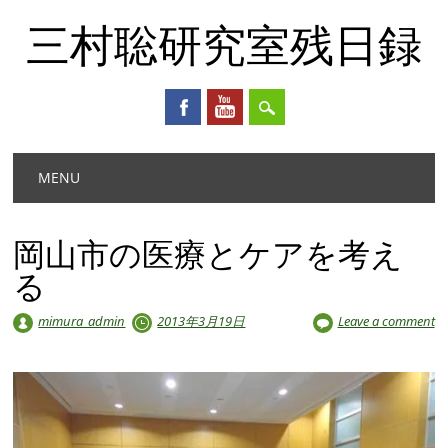
三村聡研究室残日録
Main menu
Skip
MENU
to
content
岡山市の医療とケアを考え
る
mimura_admin
2013年3月19日
Leave a comment