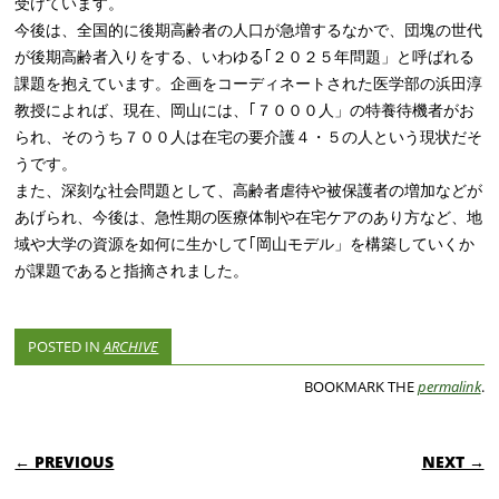
受けています。
今後は、全国的に後期高齢者の人口が急増するなかで、団塊の世代
が後期高齢者入りをする、いわゆる｢２０２５年問題」と呼ばれる
課題を抱えています。企画をコーディネートされた医学部の浜田淳
教授によれば、現在、岡山には、｢７０００人」の特養待機者がお
られ、そのうち７００人は在宅の要介護４・５の人という現状だそ
うです。
また、深刻な社会問題として、高齢者虐待や被保護者の増加などが
あげられ、今後は、急性期の医療体制や在宅ケアのあり方など、地
域や大学の資源を如何に生かして｢岡山モデル」を構築していくか
が課題であると指摘されました。
POSTED IN
ARCHIVE
BOOKMARK THE
permalink
.
POST NAVIGATION
← PREVIOUS
NEXT →