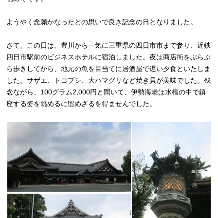
ようやく念願かなったとの思いで良き記念の日となりました。
さて、この日は、豊川から一気に三重県の四日市市まで参り、近鉄
四日市駅前のビジネスホテルに宿泊しました。夜は商店街をぶらぶ
ら歩きしてから、地元の魚を目当てに居酒屋で遅い夕食といたしま
した。サザエ、トコブシ、大ハマグリなど焼き貝が美味でした。残
念ながら、100グラム2,000円と聞いて、伊勢海老は水槽の中で鎮
座する姿を眺めるに留めざるを得ませんでした。