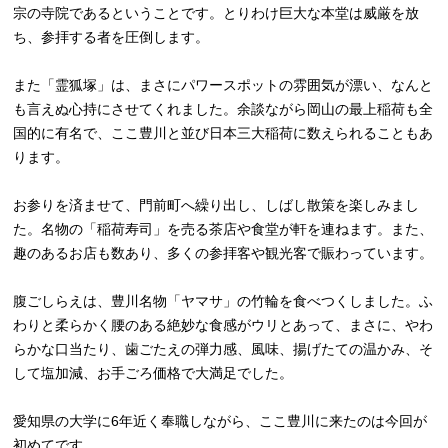
宗の寺院であるということです。とりわけ巨大な本堂は威厳を放
ち、参拝する者を圧倒します。
また「霊狐塚」は、まさにパワースポットの雰囲気が漂い、なんと
も言えぬ心持にさせてくれました。余談ながら岡山の最上稲荷も全
国的に有名で、ここ豊川と並び日本三大稲荷に数えられることもあ
ります。
お参りを済ませて、門前町へ繰り出し、しばし散策を楽しみまし
た。名物の「稲荷寿司」を売る茶店や食堂が軒を連ねます。また、
趣のあるお店も数あり、多くの参拝客や観光客で賑わっています。
腹ごしらえは、豊川名物「ヤマサ」の竹輪を食べつくしました。ふ
わりと柔らかく腰のある絶妙な食感がウリとあって、まさに、やわ
らかな口当たり、歯ごたえの弾力感、風味、揚げたての温かみ、そ
して塩加減、お手ごろ価格で大満足でした。
愛知県の大学に6年近く奉職しながら、ここ豊川に来たのは今回が
初めてです。