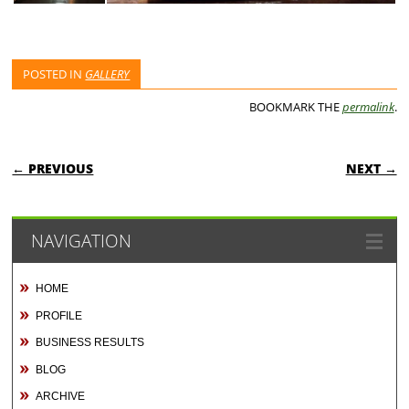
POSTED IN
GALLERY
BOOKMARK THE
permalink
.
POST NAVIGATION
← PREVIOUS
NEXT →
NAVIGATION
HOME
PROFILE
BUSINESS RESULTS
BLOG
ARCHIVE