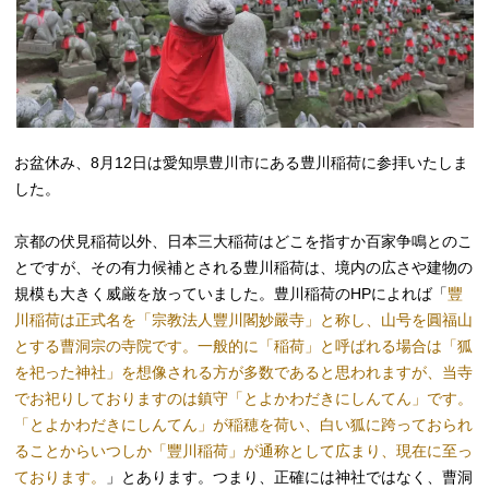
お盆休み、8月12日は愛知県豊川市にある豊川稲荷に参拝いたしま
した。
京都の伏見稲荷以外、日本三大稲荷はどこを指すか百家争鳴とのこ
とですが、その有力候補とされる豊川稲荷は、境内の広さや建物の
規模も大きく威厳を放っていました。豊川稲荷のHPによれば「
豐
川稲荷は正式名を「宗教法人豐川閣妙嚴寺」と称し、山号を圓福山
とする曹洞宗の寺院です。一般的に「稲荷」と呼ばれる場合は「狐
を祀った神社」を想像される方が多数であると思われますが、当寺
でお祀りしておりますのは鎮守「とよかわだきにしんてん」です。
「とよかわだきにしんてん」が稲穂を荷い、白い狐に跨っておられ
ることからいつしか「豐川稲荷」が通称として広まり、現在に至っ
ております。
」とあります。つまり、正確には神社ではなく、曹洞