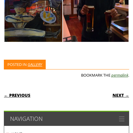
POSTED IN
GALLERY
BOOKMARK THE
permalink
.
POST NAVIGATION
← PREVIOUS
NEXT →
NAVIGATION