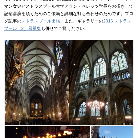
マン女史とストラスブール大学アラン・ベレッツ学長をお招きして
記念講演を頂くためのご依頼と詳細な打ち合わせのためです。ブロ
グ記事の
ストラスブール出張
、また、ギャラリーの
2016 ストラス
ブール［2］風景集
も併せてご覧ください。