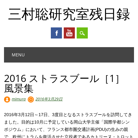
三村聡研究室残日録
Main menu
Skip
MENU
to
content
2016 ストラスブール［1］
風景集
mimura
2016年3月29日
2016年3月12日～17日、3度目となるストラスブールを訪問してき
ました。目的は10月に予定している岡山大学主催「国際学都シン
ポジウム」において、フランス都市圏交通計画(PDU)の生みの親
で、欧州にトラムを復活させた立役者であるカトリーヌ・トロット