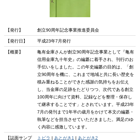
【発行】
創立90周年記念事業推進委員会
【発行日】
平成23年7月発行
【概要】
亀有金庫さんが創立90周年記念事業として『亀有
信用金庫九十年史』の編纂に着手され、刊行のお
手伝いをしました。この年史編纂の目的は、「創
立90周年を機に、これまで地域と共に長い歴史を
積み重ねることができた感謝の気持ちをお伝え
し、当金庫の足跡をたどりつつ、次代である創立
100周年に向けて資料、記録などを整理・保存し
て継承することです」とされています。平成23年
7月の発刊まで1年半の歳月をかけて本文の編纂・
執筆などを担当させていただきました。満足のゆ
く内容に感激しています。
【誌面サンプ
トビラ
|
あとがき1
|
あとがき2