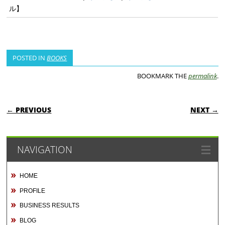
ル】
POSTED IN
BOOKS
BOOKMARK THE
permalink
.
POST NAVIGATION
← PREVIOUS
NEXT →
NAVIGATION
HOME
PROFILE
BUSINESS RESULTS
BLOG