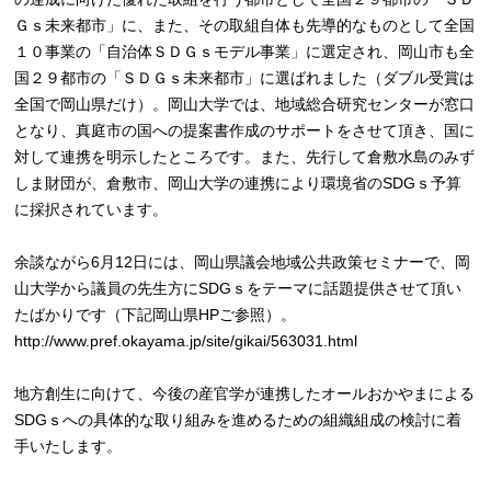
Ｇｓ未来都市」に、また、その取組自体も先導的なものとして全国
１０事業の「自治体ＳＤＧｓモデル事業」に選定され、岡山市も全
国２９都市の「ＳＤＧｓ未来都市」に選ばれました（ダブル受賞は
全国で岡山県だけ）。岡山大学では、地域総合研究センターが窓口
となり、真庭市の国への提案書作成のサポートをさせて頂き、国に
対して連携を明示したところです。また、先行して倉敷水島のみず
しま財団が、倉敷市、岡山大学の連携により環境省のSDGｓ予算
に採択されています。
余談ながら6月12日には、岡山県議会地域公共政策セミナーで、岡
山大学から議員の先生方にSDGｓをテーマに話題提供させて頂い
たばかりです（下記岡山県HPご参照）。
http://www.pref.okayama.jp/site/gikai/563031.html
地方創生に向けて、今後の産官学が連携したオールおかやまによる
SDGｓへの具体的な取り組みを進めるための組織組成の検討に着
手いたします。