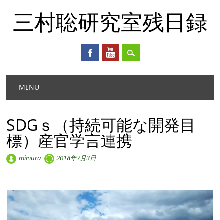
三村聡研究室残日録
Main menu
Skip
MENU
to
content
SDGｓ（持続可能な開発目
標）産官学言連携
mimura
2018年7月3日