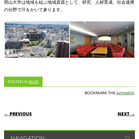
岡山大学は地域を結ぶ地域資源として、研究、人材育成、社会連携
の分野で汗をかいて参ります。
POSTED IN
BLOG
BOOKMARK THE
permalink
.
POST NAVIGATION
← PREVIOUS
NEXT →
NAVIGATION