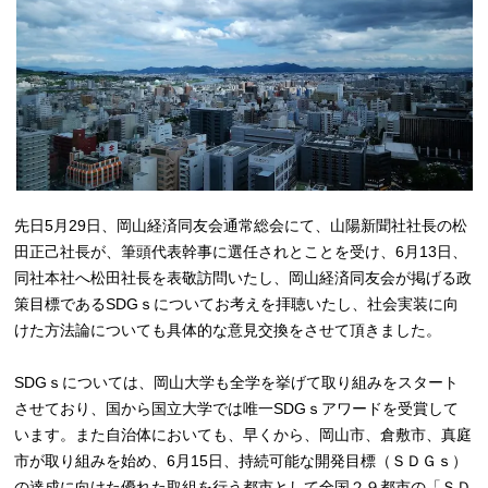
先日5月29日、岡山経済同友会通常総会にて、山陽新聞社社長の松
田正己社長が、筆頭代表幹事に選任されとことを受け、6月13日、
同社本社へ松田社長を表敬訪問いたし、岡山経済同友会が掲げる政
策目標であるSDGｓについてお考えを拝聴いたし、社会実装に向
けた方法論についても具体的な意見交換をさせて頂きました。
SDGｓについては、岡山大学も全学を挙げて取り組みをスタート
させており、国から国立大学では唯一SDGｓアワードを受賞して
います。また自治体においても、早くから、岡山市、倉敷市、真庭
市が取り組みを始め、6月15日、持続可能な開発目標（ＳＤＧｓ）
の達成に向けた優れた取組を行う都市として全国２９都市の「ＳＤ