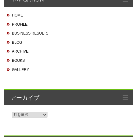
HOME
PROFILE
BUSINESS RESULTS
BLOG
ARCHIVE
BOOKS
GALLERY
アーカイブ
ア
ー
カ
イ