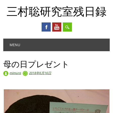
三村聡研究室残日録
Main menu
Skip
MENU
to
content
母の日プレゼント
mimura
2018年6月16日