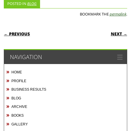
POSTED IN
BLOG
BOOKMARK THE
permalink
.
POST NAVIGATION
← PREVIOUS
NEXT →
NAVIGATION
HOME
PROFILE
BUSINESS RESULTS
BLOG
ARCHIVE
BOOKS
GALLERY