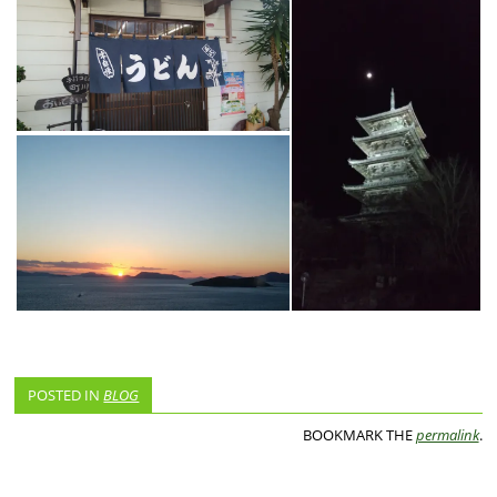
POSTED IN
BLOG
BOOKMARK THE
permalink
.