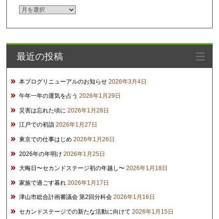
ア
ー
カ
イ
最近の投稿
ブ
本ブログリニューアルのお知らせ
2026年3月4日
午年一年の運気を占う
2026年1月29日
災害は忘れた頃に
2026年1月28日
江戸での初詣
2026年1月27日
東京での仕事はじめ
2026年1月26日
2026年の年明け
2026年1月25日
大晦日〜セカンドステージ初の年越し〜
2026年1月18日
家族で過ごす暮れ
2026年1月17日
津山市総合計画審議会 第2回分科会
2026年1月16日
セカンドステージでの新たな活動に向けて
2026年1月15日