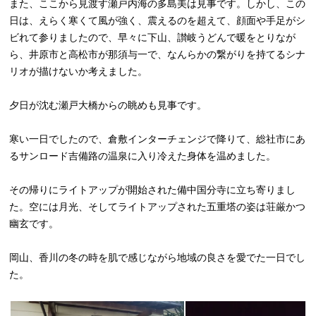
また、ここから見渡す瀬戸内海の多島美は見事です。しかし、この
日は、えらく寒くて風が強く、震えるのを超えて、顔面や手足がシ
ビれて参りましたので、早々に下山、讃岐うどんで暖をとりなが
ら、井原市と高松市が那須与一で、なんらかの繋がりを持てるシナ
リオが描けないか考えました。
夕日が沈む瀬戸大橋からの眺めも見事です。
寒い一日でしたので、倉敷インターチェンジで降りて、総社市にあ
るサンロード吉備路の温泉に入り冷えた身体を温めました。
その帰りにライトアップが開始された備中国分寺に立ち寄りまし
た。空には月光、そしてライトアップされた五重塔の姿は荘厳かつ
幽玄です。
岡山、香川の冬の時を肌で感じながら地域の良さを愛でた一日でし
た。