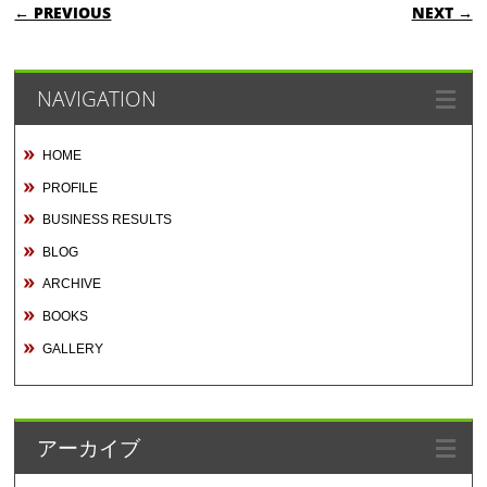
POST NAVIGATION
← PREVIOUS
NEXT →
NAVIGATION
HOME
PROFILE
BUSINESS RESULTS
BLOG
ARCHIVE
BOOKS
GALLERY
アーカイブ