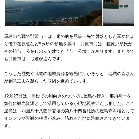
屋島の合戦で那須与一は、扇の的を見事一矢で射落とした軍功によ
り備中荏原荘など5ヵ所の領地を賜り、井原市には、荏原那須氏が
その祖与一公をしのんで建てた「与一公墳」があります。また今で
も井原市は、弓道が盛んです。
こうした歴史や武道の地域資源を観光に活かそうと、地域の皆さん
が創意工夫を凝らした取組を進めています。
12月27日は、高松での用向きのついでに屋島へ行き、那須与一を
如何に観光資源として活用しているか現地視察いたしました。ここ
屋島は、四国八十八箇所霊場の第八十四番札所の屋島寺を核として
インフラや景観の整備が進み、訪れるたびに洗練されてきていま
す。