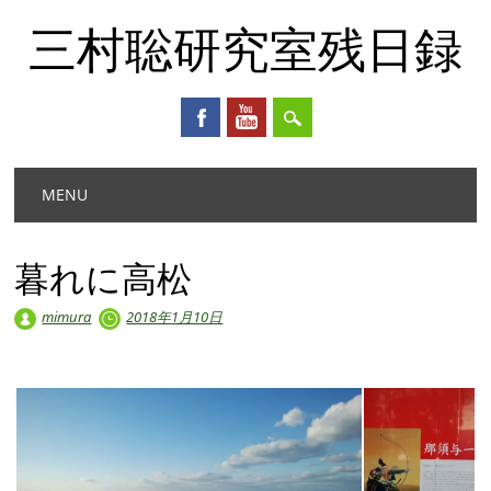
三村聡研究室残日録
Main menu
Skip
MENU
to
content
暮れに高松
mimura
2018年1月10日