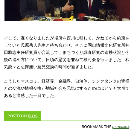
そして、遅くなりましたが場所を西川に移して、かねてから約束を
していた氏原岳人先生と待ち合わせ、そこに岡山情報文化研究所神
田將志主任研究員が合流して、まちづくり調査研究の進捗状況と今
後の進め方について、日頃の慰労を兼ねて検討会を行いました。和
気藹々と忌憚無い意見交換の時間が過ぎました。
こうしたマスコミ、経済界、金融界、自治体、シンクタンクの皆様
との交流や情報交換が地域社会を元気にするためにはとても大切で
あると痛感した一日でした。
POSTED IN
BLOG
BOOKMARK THE
permalink
.