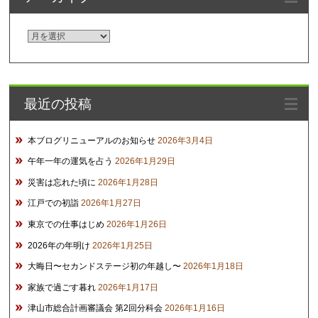
ア
ー
カ
イ
最近の投稿
ブ
本ブログリニューアルのお知らせ
2026年3月4日
午年一年の運気を占う
2026年1月29日
災害は忘れた頃に
2026年1月28日
江戸での初詣
2026年1月27日
東京での仕事はじめ
2026年1月26日
2026年の年明け
2026年1月25日
大晦日〜セカンドステージ初の年越し〜
2026年1月18日
家族で過ごす暮れ
2026年1月17日
津山市総合計画審議会 第2回分科会
2026年1月16日