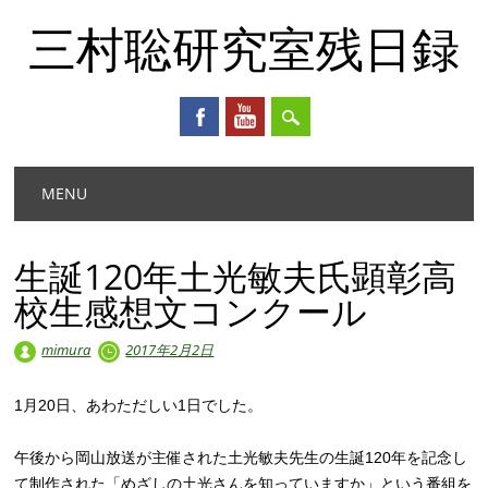
三村聡研究室残日録
Main menu
Skip
MENU
to
content
生誕120年土光敏夫氏顕彰高
校生感想文コンクール
mimura
2017年2月2日
1月20日、あわただしい1日でした。
午後から岡山放送が主催された土光敏夫先生の生誕120年を記念し
て制作された「めざしの土光さんを知っていますか」という番組を