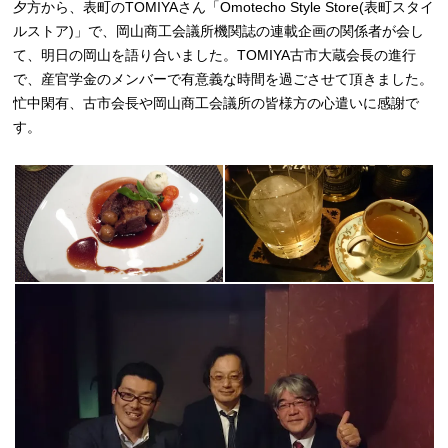
夕方から、表町のTOMIYAさん「Omotecho Style Store(表町スタイ
ルストア)」で、岡山商工会議所機関誌の連載企画の関係者が会し
て、明日の岡山を語り合いました。TOMIYA古市大蔵会長の進行
で、産官学金のメンバーで有意義な時間を過ごさせて頂きました。
忙中閑有、古市会長や岡山商工会議所の皆様方の心遣いに感謝で
す。