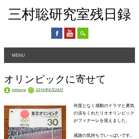
三村聡研究室残日録
Main menu
Skip
MENU
to
content
オリンピックに寄せて
mimura
2016年8月24日
何度となく感動のドラマと勇気
の涙をくれたリオオリンピック
がフィナーレを迎えました。
感謝の気持ちでいっぱいです。