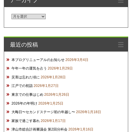
ア
ー
カ
イ
最近の投稿
ブ
本ブログリニューアルのお知らせ
2026年3月4日
午年一年の運気を占う
2026年1月29日
災害は忘れた頃に
2026年1月28日
江戸での初詣
2026年1月27日
東京での仕事はじめ
2026年1月26日
2026年の年明け
2026年1月25日
大晦日〜セカンドステージ初の年越し〜
2026年1月18日
家族で過ごす暮れ
2026年1月17日
津山市総合計画審議会 第2回分科会
2026年1月16日