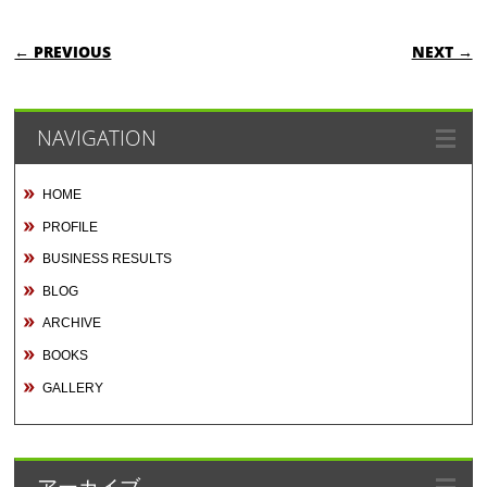
POST NAVIGATION
← PREVIOUS
NEXT →
NAVIGATION
HOME
PROFILE
BUSINESS RESULTS
BLOG
ARCHIVE
BOOKS
GALLERY
アーカイブ