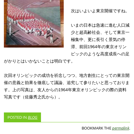
次はいよいよ東京開催ですね。
いまの日本は急速に進む人口減
少と超高齢社会、そして東京一
極集中、更に長引く景気の停
滞、前回1964年の東京オリン
ピックのような高度成長への足
がかりとはいかないことは明白です。
次回オリンピックの成功を祈念しつつ、地方創生にとっての東京開
催の意義と効果を徹底して議論、追究して参りたいと思っておりま
す。上の写真は、友人からの1964年東京オリンピックの際の資料
写真です（佐藤秀之氏から）。
POSTED IN
BLOG
BOOKMARK THE
permalink
.