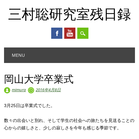
三村聡研究室残日録
Main menu
Skip
MENU
to
content
岡山大学卒業式
mimura
2016年4月8日
3月25日は卒業式でした。
数々の出会いと別れ、そして学生の社会への旅たちを見送ることの
心からの嬉しさと、少しの寂しさを今年も感じる季節です。