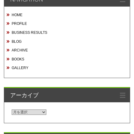
HOME
PROFILE
BUSINESS RESULTS
BLOG
ARCHIVE
BOOKS
GALLERY
アーカイブ
ア
ー
カ
イ