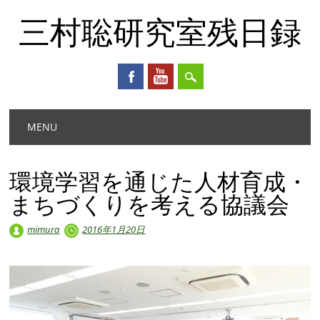
三村聡研究室残日録
Main menu
Skip
MENU
to
content
環境学習を通じた人材育成・
まちづくりを考える協議会
mimura
2016年1月20日