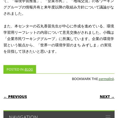
て、「環境学習推進」、「企業市民」、「地域交流」の各ワーキン
ググループの情報共有と来年度以降の取組み方針について議論がな
されました。
また、本センターの石丸香苗先生が中心に作成を進めている、環境
学習用リーフレットの内容について意見交換がされました。小職は
「企業市民ワーキンググループ」に所属しています。企業の環境学
習という観点から、「世界一の環境学習のまち みずしま」の実現
を目指して頂きたいと思います。
POSTED IN
BLOG
BOOKMARK THE
permalink
.
POST NAVIGATION
← PREVIOUS
NEXT →
NAVIGATION