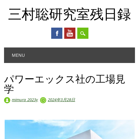
三村聡研究室残日録
Main menu
Skip
MENU
to
content
パワーエックス社の工場見
学
mimura_2023y
2024年3月28日