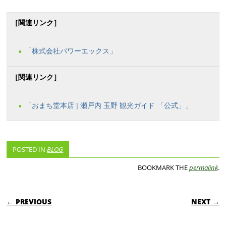
［関連リンク］
「株式会社パワーエックス」
［関連リンク］
「おまち堂本店 | 瀬戸内 玉野 観光ガイド 「公式」」
POSTED IN
BLOG
BOOKMARK THE
permalink
.
POST NAVIGATION
← PREVIOUS
NEXT →