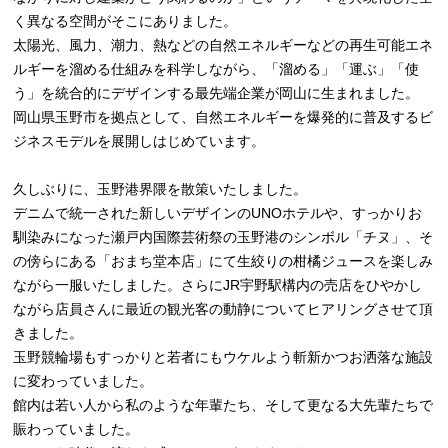
く異なる空間がそこにありました。
太陽光、風力、潮力、熱などの自然エネルギーなどの再生可能エネ
ルギーを溜める仕組みを科学しながら、「溜める」「運ぶ」「使
う」を統合的にデザインする最先端企業が岡山に生まれました。
岡山県玉野市を拠点として、自然エネルギーを爆発的に普及するビ
ジネスモデルを展開しはじめています。
久しぶりに、玉野港界隈を散策いたしました。
デニムで統一された新しいデザインのUNOホテルや、すっかりお
馴染みになった瀬戸内国際芸術祭の玉野港のシンボル「チヌ」、そ
の傍らにある「おまち堂本店」にて生絞りの柑橘ジュースを楽しみ
ながら一服いたしました。さらにJR宇野駅構内の売店をひやかし
ながら店員さんに最近の観光客の動静についてヒアリングさせて頂
きました。
玉野競輪場もすっかりと若者にもウケルよう斬新かつお洒落な施設
に変わっていました。
館内は若い人から私のような年輩たち、そして更なる大先輩たちで
賑わっていました。