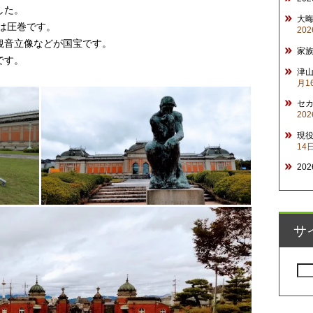
した。
大
堂は圧巻です。
20
観音立像などが国宝です。
家
です。
津山
月1
セ
20
現
14
20
サ
検
索: