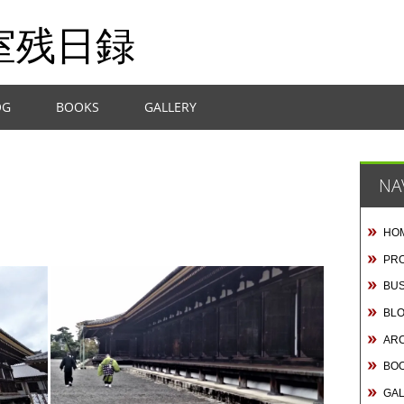
室残日録
OG
BOOKS
GALLERY
NA
HO
PRO
BUS
BL
AR
BO
GA