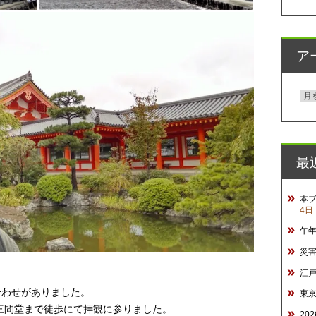
ア
ア
ー
カ
イ
最
ブ
本
4日
午
災
江
合わせがありました。
東
三間堂まで徒歩にて拝観に参りました。
20