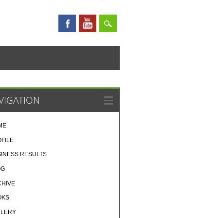
VIGATION
ME
FILE
INESS RESULTS
OG
CHIVE
OKS
LLERY