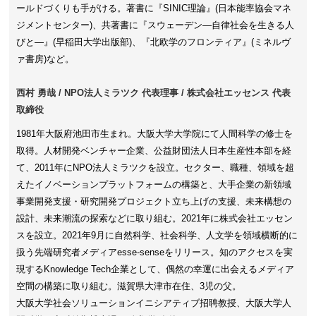
ールドづくりも手がける。著書に『SINIC理論』(日本能率協会マネ
ジメントセンター)、共著書に『スウェーデン―自律社会を生きる人
びと―』(早稲田大学出版部)、『北欧学のフロンティア』(ミネルヴ
ァ書房)など。
西村 勇哉 / NPO法人ミラツク 代表理事 / 株式会社エッセンス 代表
取締役
1981年大阪府池田市生まれ。大阪大学大学院にて人間科学の修士を
取得。人材開発ベンチャー企業、公益財団法人日本生産性本部を経
て、2011年にNPO法人ミラツクを設立。セクター、職種、領域を超
えたイノベーションプラットフォームの構築と、大手企業の新領域
事業開発支援・研究開発プロジェクト立ち上げの支援、未来構想の
設計、未来潮流の探索などに取り組む。2021年に株式会社エッセン
スを設立。2021年9月に自然科学、社会科学、人文学を領域横断的に
扱う先端研究者メディアesse-senseをリリース。知のアクセスを実
現するKnowledge Tech企業として、偶然の幸運に出会えるメディア
空間の構築に取り組む。滋賀県大津市在住、3児の父。
大阪大学社会ソリューションイニシアティブ招聘教授、大阪大学人