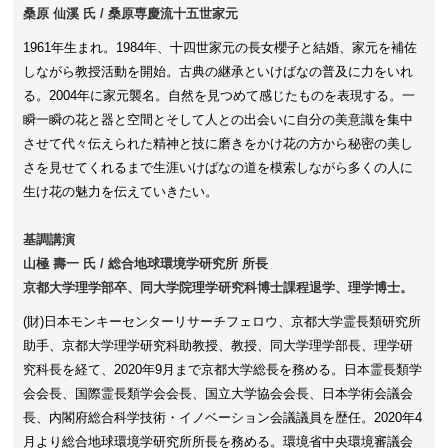
桑原 仙溪 氏 / 桑原専慶流十五世家元
1961年生まれ。1984年、十四世家元の長女櫻子と結婚、家元を補佐
しながら教授活動を開始。古典の継承といけばなの普及に力をいれ
る。2004年に家元襲名。自然を見つめて感じたものを表現する。一
瞬一瞬の花と器と空間とそして人との出会いに自分の美意識を集中
させて代々伝えられた精神と技に磨きをかけ花の方から秘密の美し
さを見せてくれるまで生涯いけばなの道を模索しながら多くの人に
生け花の魅力を伝えていきたい。
基調講演
山極 壽一 氏 / 総合地球環境学研究所 所長
京都大学理学部卒、同大学院理学研究科博士課程退学、理学博士。
(財)日本モンキーセンターリサーチフェロウ、京都大学霊長類研究所
助手、京都大学理学研究科助教授、教授、同大学理学部長、理学研
究科長を経て、2020年9月まで京都大学総長を務める。日本霊長類学
会会長、国際霊長類学会会長、国立大学協会会長、日本学術会議会
長、内閣府総合科学技術・イノベーション会議議員を歴任。2020年4
月より総合地球環境学研究所所長を務める。環境省中央環境審議会