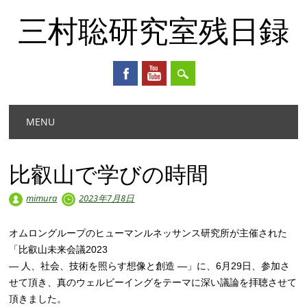
三村聡研究室残日録
Main menu
Skip
MENU
to
content
比叡山で学びの時間
mimura
2023年7月8日
オムロングループのヒューマンルネッサンス研究所が主催された
「比叡山未来会議2023
— 人、社会、技術を照らす想像と創造 —」に、6月29日、参加さ
せて頂き、真のウェルビーイングをテーマに深い議論を拝聴させて
頂きました。