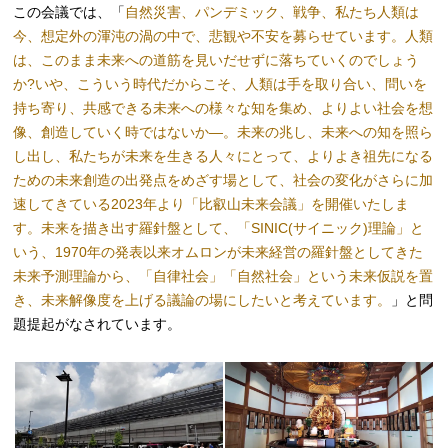
この会議では、「
自然災害、パンデミック、戦争、私たち人類は
今、想定外の渾沌の渦の中で、悲観や不安を募らせています。人類
は、このまま未来への道筋を見いだせずに落ちていくのでしょう
か?いや、こういう時代だからこそ、人類は手を取り合い、問いを
持ち寄り、共感できる未来への様々な知を集め、よりよい社会を想
像、創造していく時ではないか―。未来の兆し、未来への知を照ら
し出し、私たちが未来を生きる人々にとって、よりよき祖先になる
ための未来創造の出発点をめざす場として、社会の変化がさらに加
速してきている2023年より「比叡山未来会議」を開催いたしま
す。未来を描き出す羅針盤として、「SINIC(サイニック)理論」と
いう、1970年の発表以来オムロンが未来経営の羅針盤としてきた
未来予測理論から、「自律社会」「自然社会」という未来仮説を置
き、未来解像度を上げる議論の場にしたいと考えています。
」と問
題提起がなされています。