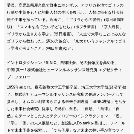
委員。鹿児島県屋久島で野生ニホンザル、アフリカ各地でゴリラの
行動や生態をもとに初期人類の生活を復元し、人類に特有な社会特
徴の由来を探っている。近著に、『ゴリラからの警告』(毎日新聞出
版)、『スマホを捨てたい子どもたち』(ポプラ新書)、『京大総長、
ゴリラから生き方を学ぶ』(朝日選書)、『人生で大事なことはみんな
ゴリラから教わった』(家の光協会)、『京大というジャングルでゴリ
ラ学者が考えたこと』(朝日新書)など。
イントロダクション「SINIC、自律社会、その解像度を高める」
中間 真一 / 株式会社ヒューマンルネッサンス研究所 エグゼクティ
ブ・フェロー
1959年生まれ。慶応義塾大学工学部卒業、埼玉大学大学院(経済学)修
了。株式会社ヒューマンルネッサンス研究所の創設メンバーとして
参画し、オムロン創業者らによる未来予測理論「SINIC理論」を活か
した未来社会研究に従事して現在に至る。「自動」「自律」「自
然」をテーマとした人とテクノロジーのインタラクション、「遊」
「学」「働」の未来展望など、創設以来Do tankを目指し、フィール
ドで未来予兆を探索し、「てら子屋」など未来の担い手が育つフィ