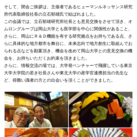
そして、閉会ご挨拶は、主催者であるヒューマンルネッサンス研究
所代表取締役社長の立石郁雄氏で結ばれました。
この会議では、立石郁雄研究所社長とも意見交換をさせて頂き、オ
ムロングループは岡山大学とも医学部を中心に関係性があること、
さらに、岡山にＲ＆Ｄ機能を有する研究拠点をお持ちである点、さ
らに具体的な地方都市を舞台に、未来志向で地方創生に取組んでお
られる点などを勘案頂き、機会を改めて岡山大学との意見交換の機
会を、お持ちいただくお約束を頂きました。
さらに、情報交流の場では、大学発ベンチャーで飛躍している東京
大学大学院の若き社長さんや東北大学の産学官連携担当の先生な
ど、得難い識者の方との出会いを頂くことができました。