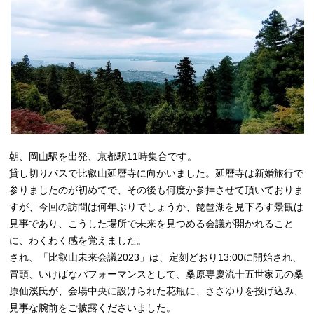
朝、岡山駅を出発、京都駅11時集合です。
貸し切りバスで比叡山延暦寺に向かいました。延暦寺は新婚旅行で
参りましたのが初めてで、その後も何度か参拝させて頂いておりま
すが、今回の訪問は何年ぶりでしょうか、琵琶湖を見下ろす景観は
見事であり、こうした場所で未来を見つめる会議が開かれること
に、わくわく感を覚えました。
され、「比叡山未来会議2023」は、定刻どおり13:00に開始され、
冒頭、いけばなパフォーマンスとして、桑原専慶流十五世家元の桑
原仙溪氏が、会場中央に設けられた花瓶に、ささゆりを投げ込み、
見事な腕前をご披露くださいました。