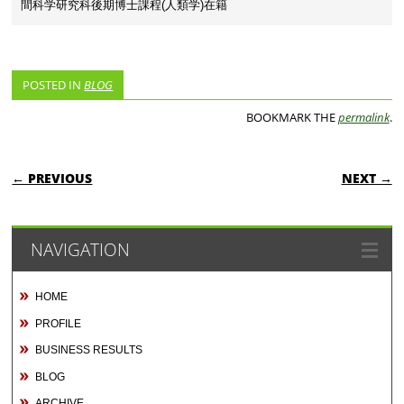
間科学研究科後期博士課程(人類学)在籍
POSTED IN
BLOG
BOOKMARK THE
permalink
.
POST NAVIGATION
← PREVIOUS
NEXT →
NAVIGATION
HOME
PROFILE
BUSINESS RESULTS
BLOG
ARCHIVE