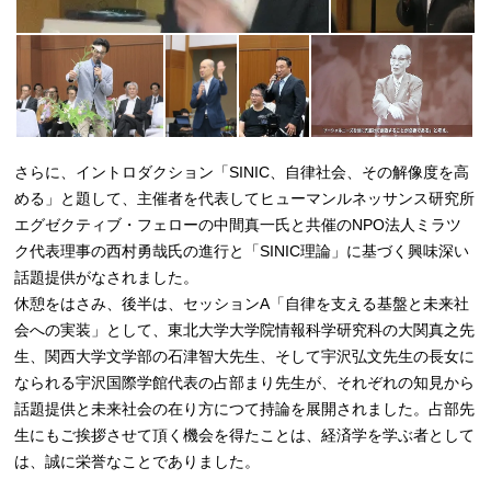
さらに、イントロダクション「SINIC、自律社会、その解像度を高
める」と題して、主催者を代表してヒューマンルネッサンス研究所
エグゼクティブ・フェローの中間真一氏と共催のNPO法人ミラツ
ク代表理事の西村勇哉氏の進行と「SINIC理論」に基づく興味深い
話題提供がなされました。
休憩をはさみ、後半は、セッションA「自律を支える基盤と未来社
会への実装」として、東北大学大学院情報科学研究科の大関真之先
生、関西大学文学部の石津智大先生、そして宇沢弘文先生の長女に
なられる宇沢国際学館代表の占部まり先生が、それぞれの知見から
話題提供と未来社会の在り方につて持論を展開されました。占部先
生にもご挨拶させて頂く機会を得たことは、経済学を学ぶ者として
は、誠に栄誉なことでありました。