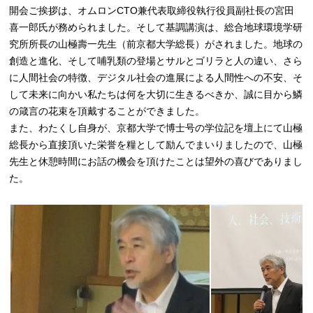
開会ご挨拶は、オムロンCTO兼代表取締役執行役員副社長の宮田
喜一郎氏が務められました。そして基調講演は、総合地球環境学研
究所所長の山極壽一先生（前京都大学総長）がされました。地球の
創造と進化、そして哺乳類の登場とサルとゴリラと人の違い、さら
に人間社会の特徴、デジタル社会の進展による人間性への不安、そ
して未来に向かい私たちは何を大切に生きるべきか、誠に目から鱗
の箴言の花束を頂戴することができました。
また、わたくし自身が、京都大学で博士号の学位記を壇上にて山極
総長から直接頂いた栄誉を糧として励んでまいりましたので、山極
先生と休憩時間にお話の機会を頂けたことは望外の喜びでありまし
た。