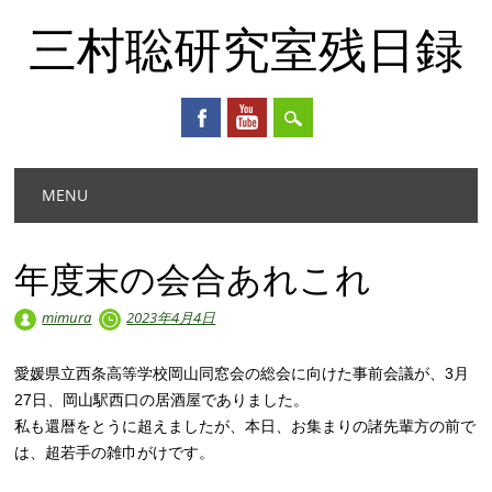
三村聡研究室残日録
Main menu
Skip
MENU
to
content
年度末の会合あれこれ
mimura
2023年4月4日
愛媛県立西条高等学校岡山同窓会の総会に向けた事前会議が、3月
27日、岡山駅西口の居酒屋でありました。
私も還暦をとうに超えましたが、本日、お集まりの諸先輩方の前で
は、超若手の雑巾がけです。