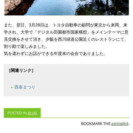
また、翌日、3月28日は、トヨタ自動車の顧問が東京から来岡、来
学され、大学で「デジタル田園都市国家構想」をメインテーマに意
見交換をさせて頂き、夕飯を西川緑道公園近くのレストランにて、
割り勘で楽しみました。
気を遣わずにお話ができる年度末の会合でありました。
［関連リンク］
西条まつり
POSTED IN
BLOG
BOOKMARK THE
permalink
.