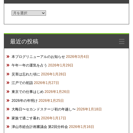
ア
ー
カ
イ
最近の投稿
ブ
本ブログリニューアルのお知らせ
2026年3月4日
午年一年の運気を占う
2026年1月29日
災害は忘れた頃に
2026年1月28日
江戸での初詣
2026年1月27日
東京での仕事はじめ
2026年1月26日
2026年の年明け
2026年1月25日
大晦日〜セカンドステージ初の年越し〜
2026年1月18日
家族で過ごす暮れ
2026年1月17日
津山市総合計画審議会 第2回分科会
2026年1月16日