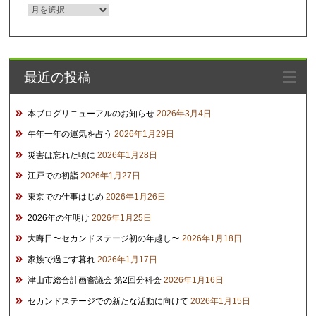
ア
ー
カ
イ
最近の投稿
ブ
本ブログリニューアルのお知らせ
2026年3月4日
午年一年の運気を占う
2026年1月29日
災害は忘れた頃に
2026年1月28日
江戸での初詣
2026年1月27日
東京での仕事はじめ
2026年1月26日
2026年の年明け
2026年1月25日
大晦日〜セカンドステージ初の年越し〜
2026年1月18日
家族で過ごす暮れ
2026年1月17日
津山市総合計画審議会 第2回分科会
2026年1月16日
セカンドステージでの新たな活動に向けて
2026年1月15日