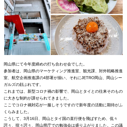
岡山県にて今年度締めの打ち合わせ会でした。
参加者は、岡山県のマーケティング推進室、観光課、対外戦略推進
室、航空企画推進課の4部署が揃い、それにJETRO岡山、岡山シー
ガルズの顔ぶれです。
これまでは、新型コロナ禍の影響で、岡山とタイとの往来そのもの
に大きな制約が課せられてきました。
ここでコロナ禍対応が一服しそうですので新年度の活動に期待がふ
くらみました。
こうして、3月16日、岡山とタイ国の直行便を飛ばすため、侃々
諤々、喧々諤々、岡山県庁での勉強会は盛り上がりました。この議