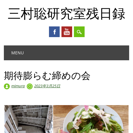
三村聡研究室残日録
Main menu
Skip
MENU
to
content
期待膨らむ締めの会
mimura
2023年3月25日