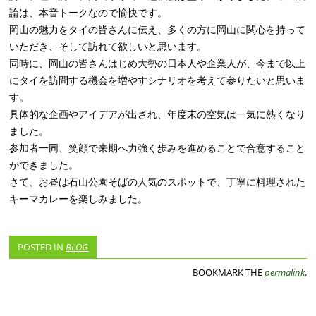
論は、本音トークなので愉快です。
岡山の魅力をタイの皆さんに伝え、多くの方に岡山に関心を持って
いただき、そして訪れて欲しいと思います。
同時に、岡山の皆さんはじめ大勢の日本人や企業人が、今まで以上
にタイを訪問する機会を増やすシナリオを考えて参りたいと思いま
す。
具体的な企画やアイデアが出され、年度末の空気は一気に熱くなり
ました。
参加者一同、笑顔で来期へ力強く歩みを進めることで合意すること
ができました。
さて、お昼は石山公園そばの人気のスポットで、丁寧に料理された
キーマカレーを楽しみました。
POSTED IN
BLOG
BOOKMARK THE
permalink
.
POST NAVIGATION