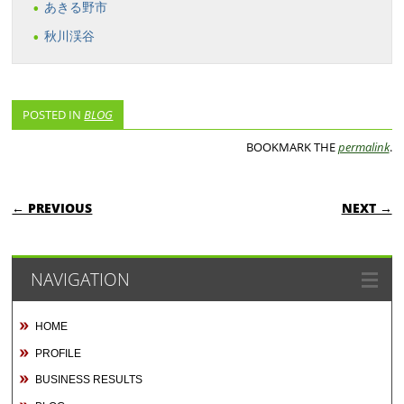
あきる野市
秋川渓谷
POSTED IN
BLOG
BOOKMARK THE
permalink
.
POST NAVIGATION
← PREVIOUS
NEXT →
NAVIGATION
HOME
PROFILE
BUSINESS RESULTS