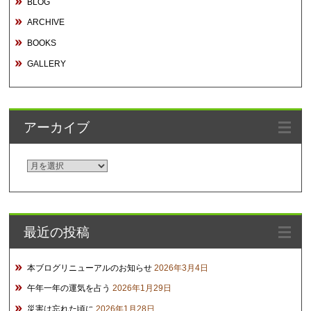
BLOG
ARCHIVE
BOOKS
GALLERY
アーカイブ
ア
ー
カ
イ
最近の投稿
ブ
本ブログリニューアルのお知らせ
2026年3月4日
午年一年の運気を占う
2026年1月29日
災害は忘れた頃に
2026年1月28日