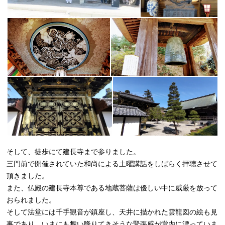
そして、徒歩にて建長寺まで参りました。
三門前で開催されていた和尚による土曜講話をしばらく拝聴させて
頂きました。
また、仏殿の建長寺本尊である地蔵菩薩は優しい中に威厳を放って
おられました。
そして法堂には千手観音が鎮座し、天井に描かれた雲龍図の絵も見
事であり、いまにも舞い降りてきそうな緊張感が堂内に漂っていま