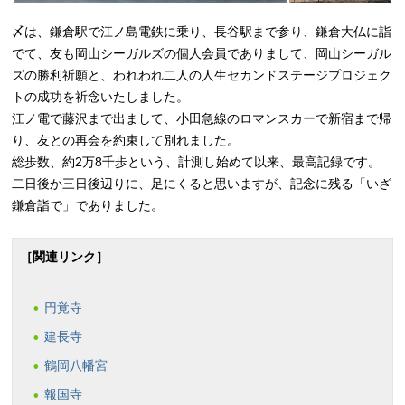
〆は、鎌倉駅で江ノ島電鉄に乗り、長谷駅まで参り、鎌倉大仏に詣
でて、友も岡山シーガルズの個人会員でありまして、岡山シーガル
ズの勝利祈願と、われわれ二人の人生セカンドステージプロジェク
トの成功を祈念いたしました。
江ノ電で藤沢まで出まして、小田急線のロマンスカーで新宿まで帰
り、友との再会を約束して別れました。
総歩数、約2万8千歩という、計測し始めて以来、最高記録です。
二日後か三日後辺りに、足にくると思いますが、記念に残る「いざ
鎌倉詣で」でありました。
［関連リンク］
円覚寺
建長寺
鶴岡八幡宮
報国寺