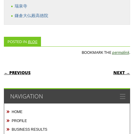
瑞泉寺
鎌倉大仏殿高徳院
POSTED IN
BLOG
BOOKMARK THE
permalink
.
POST NAVIGATION
← PREVIOUS
NEXT →
NAVIGATION
HOME
PROFILE
BUSINESS RESULTS