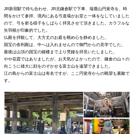
JR新宿駅で待ち合わせ、JR北鎌倉駅で下車、瑞鹿山円覚寺を、時
間をかけて参拝、境内にある弓道場がお堂と一体をなしていました
ので、弓を射る様子をしばらく拝見させて頂きました。カラフルな
矢羽根が印象的でした。
仏殿を拝観して、大方丈のお庭を眺め心を静めました。
国宝の舎利殿は、中へは入れませんので御門からの見学でした。
最後は山頂の国宝の鐘楼まで上り梵鐘を拝見いたしました。
やや花霞ではありましたが、お天気がよかったので、鎌倉の山々の
向こうに雄大に顔をのぞかせる富士山を遠望できました。
江の島からの富士山は有名ですが、ここ円覚寺からの眺望も素敵で
す。