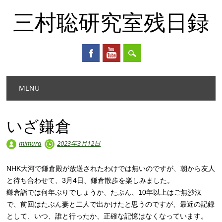
三村聡研究室残日録
Main menu
Skip
MENU
to
content
いざ鎌倉
mimura
2023年3月12日
NHK大河で鎌倉殿が放送されたわけでは無いのですが、朝から友人
と待ち合わせて、3月4日、鎌倉散歩を楽しみました。
鎌倉詣では何年ぶりでしょうか、たぶん、10年以上はご無沙汰
で、前回はたぶん妻と二人で出かけたと思うのですが、最近の記録
として、いつ、誰と行ったか、正確な記憶はなくなっています。