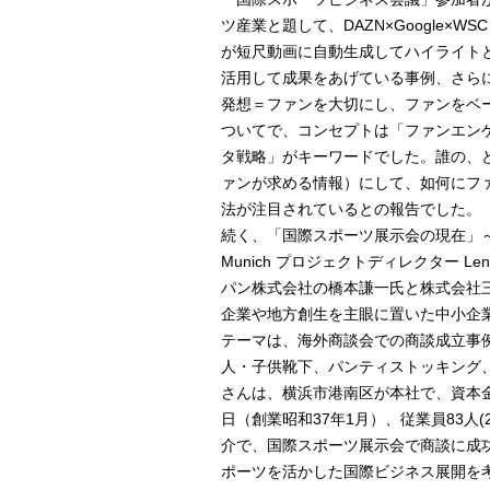
ツ産業と題して、DAZN×Google×WS
が短尺動画に自動生成してハイライト
活用して成果をあげている事例、さらにMicros
発想＝ファンを大切にし、ファンをベ
ついてで、コンセプトは「ファンエン
タ戦略」がキーワードでした。誰の、
ァンが求める情報）にして、如何にフ
法が注目されているとの報告でした。
続く、「国際スポーツ展示会の現在」～ISP
Munich プロジェクトディレクター L
パン株式会社の橋本謙一氏と株式会社
企業や地方創生を主眼に置いた中小企
テーマは、海外商談会での商談成立事
人・子供靴下、パンティストッキング
さんは、横浜市港南区が本社で、資本金3,
日（創業昭和37年1月）、従業員83人(2
介で、国際スポーツ展示会で商談に成
ポーツを活かした国際ビジネス展開を