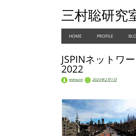
三村聡研究
Main menu
Skip
HOME
PROFILE
BL
to
content
JSPINネット
2022
mimura
2023年2月1日