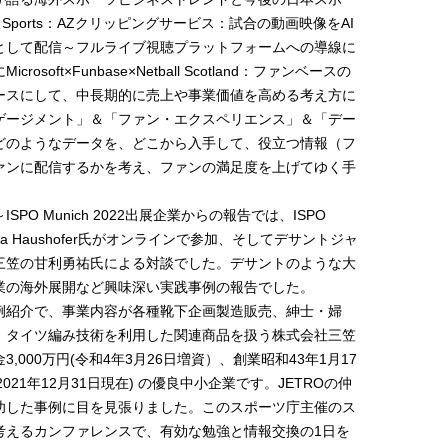
C Sports：AZクリッピングサービス：試合の動画映像をAI
として配信～フルライブ視聴プラットフォームへの導線に
oft×Funbase×Netball Scotland：ファンベースの
ースにして、中長期的に売上や事業価値を高める考え方に
ゲージメント」＆「ファン・エクスペリエンス」＆「デー
どのようなデータを、どこから入手して、役立つ情報（フ
ァンに配信するかを考え、ファンの満足度を上げてゆく手
O Munich 2022出展企業からの報告では、ISPO
ena Haushofer氏がオンラインで参加、そしてデサントジャ
三笠の甘利勇祐氏による対談でした。デサントのような大
業の海外展開など興味深い実践事例の報告でした。
例紹介で、事業内容が各種靴下企画製造販売、紳士・婦
、タイツ編み技術を利用した関連商品を扱う株式会社三笠
000万円(令和4年3月26日増資）、創業昭和43年1月17
021年12月31日現在) の優良中小企業です。JETROの仲
功した事例に目を見張りました。このスポーツ庁主催のス
考えるカンファレンスで、有効な勉強と情報交換の1日を