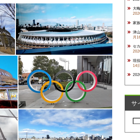
大
20
家
津山
月1
セ
20
現
14
20
サ
検
索: