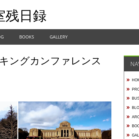
室残日録
OG
BOOKS
GALLERY
ワーキングカンファレンス
NA
HO
PRO
BUS
BL
AR
BO
GA