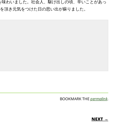
を味わいました。社会人、駆け出しの頃、辛いことがあっ
杯を頂き元気をつけた日の思い出が蘇りました。
BOOKMARK THE
permalink
.
ON
NEXT →