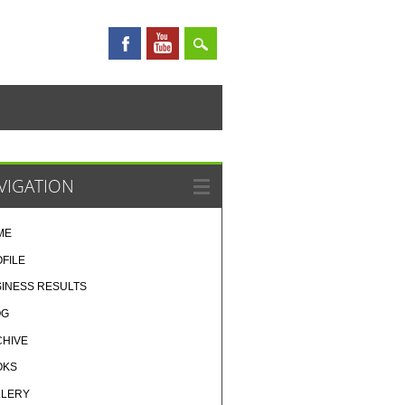
VIGATION
ME
FILE
INESS RESULTS
OG
CHIVE
OKS
LLERY