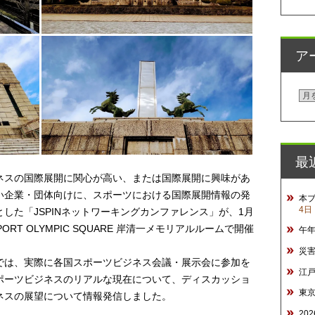
ア
ア
ー
カ
イ
最
ブ
ネスの国際展開に関心が高い、または国際展開に興味があ
い企業・団体向けに、スポーツにおける国際展開情報の発
本
4日
した「JSPINネットワーキングカンファレンス」が、1月
ORT OLYMPIC SQUARE 岸清一メモリアルルームで開催
午
災
では、実際に各国スポーツビジネス会議・展示会に参加を
江
ポーツビジネスのリアルな現在について、ディスカッショ
東
ネスの展望について情報発信しました。
20