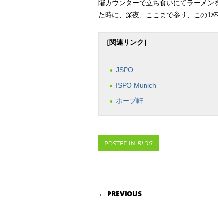
階カウンターで立ち食いにてラーメン
た時に、深夜、ここまで参り、この1
［関連リンク］
JSPO
ISPO Munich
ホープ軒
POSTED IN
BLOG
POST NAVIGATI
← PREVIOUS