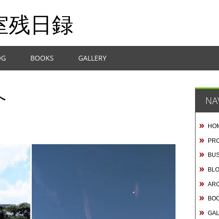
室残日録
OG
BOOKS
GALLERY
へ
NA
HO
PRO
BUS
BL
AR
BO
GA