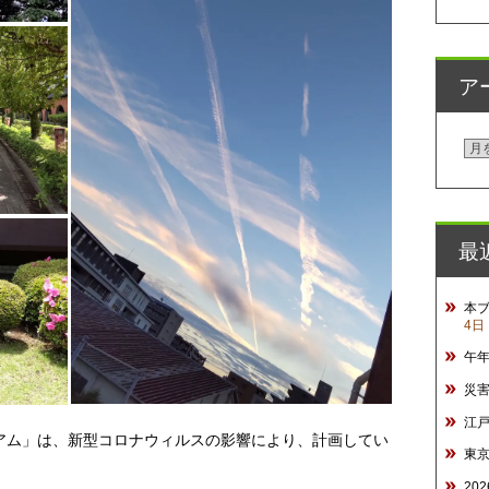
ア
ア
ー
カ
イ
最
ブ
本
4日
午
災
江
アム」は、新型コロナウィルスの影響により、計画してい
東
20