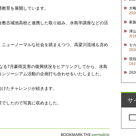
携教育を展開しています。
大
20
家
倉敷古城池高校と連携した取り組み、水島学講座などの活
津山
月1
、ニューノーマルな社会を踏まえつつ、高梁川流域も含め
セ
20
現
14
となる7月豪雨災害の復興状況をヒアリングしてから、水島
20
コンソーシアム活動の企画打ち合わせをいたしました。
向けたチャレンジが続きます。
サ
景でしたので写真に収めました。
検
索:
BOOKMARK THE
permalink
.