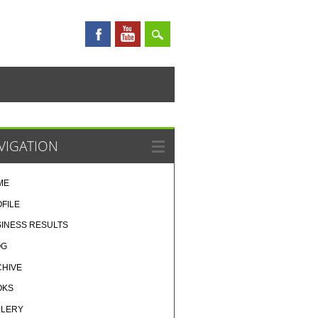
VIGATION
ME
FILE
INESS RESULTS
OG
CHIVE
OKS
LLERY