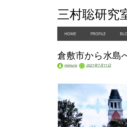
三村聡研究
Main menu
Skip
HOME
PROFILE
BL
to
content
倉敷市から水島
mimura
2021年7月11日