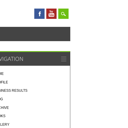
VIGATION
ME
FILE
INESS RESULTS
OG
CHIVE
OKS
LLERY