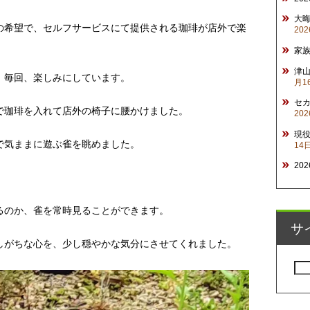
大
の希望で、セルフサービスにて提供される珈琲が店外で楽
20
家
津山
、毎回、楽しみにしています。
月1
セ
で珈琲を入れて店外の椅子に腰かけました。
20
現
で気ままに遊ぶ雀を眺めました。
14
20
るのか、雀を常時見ることができます。
サ
しがちな心を、少し穏やかな気分にさせてくれました。
検
索: