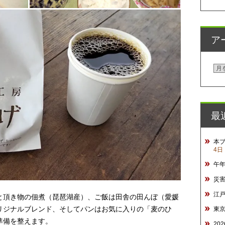
ア
ア
ー
カ
イ
最
ブ
本
4日
午
災
江
と頂き物の佃煮（琵琶湖産）、ご飯は田舎の田んぼ（愛媛
リジナルブレンド、そしてパンはお気に入りの「麦のひ
東
準備を整えます。
20