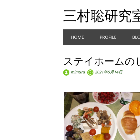
三村聡研究
Main menu
Skip
HOME
PROFILE
BL
to
content
ステイホームの
mimura
2021年5月14日