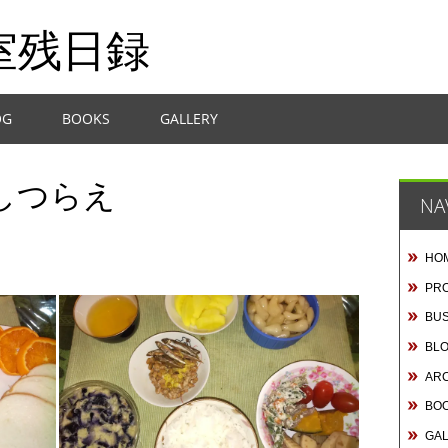
室残日録
OG
BOOKS
GALLERY
しつらえ
NA
HO
PRO
BUS
BL
AR
BO
GA