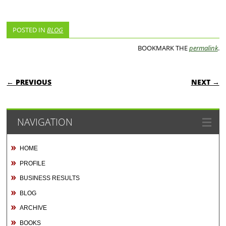
POSTED IN
BLOG
BOOKMARK THE
permalink
.
POST NAVIGATION
← PREVIOUS
NEXT →
NAVIGATION
HOME
PROFILE
BUSINESS RESULTS
BLOG
ARCHIVE
BOOKS