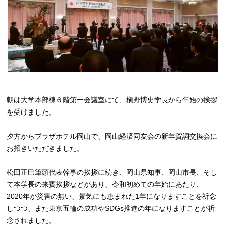
朝は大学本部棟６階第一会議室にて、槇野博史学長から年始の挨拶
を受けました。
夕方からプラザホテル岡山で、岡山経済同友会の新年賀詞交換会に
お招きいただきました。
松田正巳筆頭代表幹事の挨拶に続き、岡山県知事、岡山市長、そし
て本学長の来賓挨拶などがあり、令和初めての年始にあたり、
2020年が災害の無い、景気にも恵まれた1年になりますことを祈念
しつつ、また東京五輪の成功やSDGs推進の年になりますことが祈
念されました。