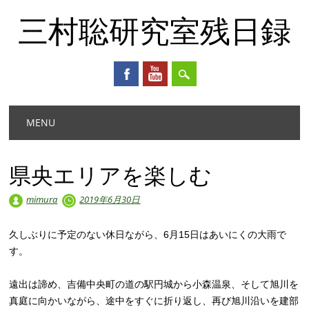
三村聡研究室残日録
Main menu
Skip
MENU
to
content
県央エリアを楽しむ
mimura
2019年6月30日
久しぶりに予定のない休日ながら、6月15日はあいにくの大雨で
す。
遠出は諦め、吉備中央町の道の駅円城から小森温泉、そして旭川を
真庭に向かいながら、途中をすぐに折り返し、再び旭川沿いを建部