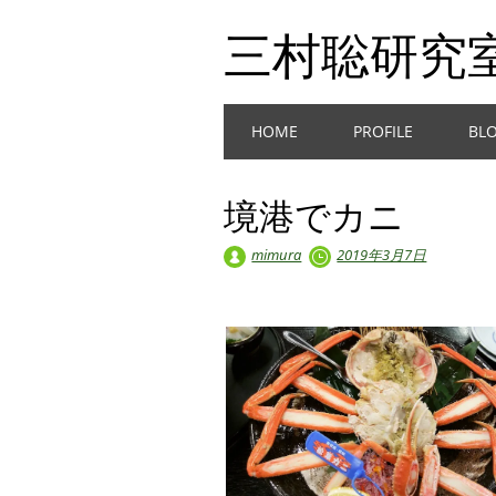
三村聡研究
Main menu
Skip
HOME
PROFILE
BL
to
content
境港でカニ
mimura
2019年3月7日