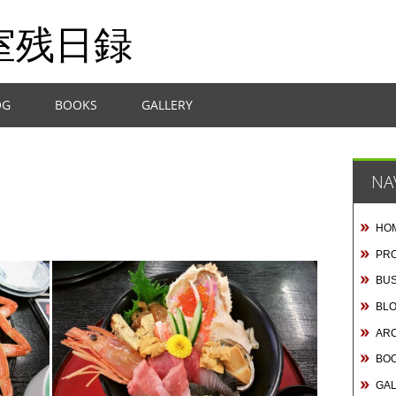
室残日録
OG
BOOKS
GALLERY
NA
HO
PRO
BUS
BL
AR
BO
GA