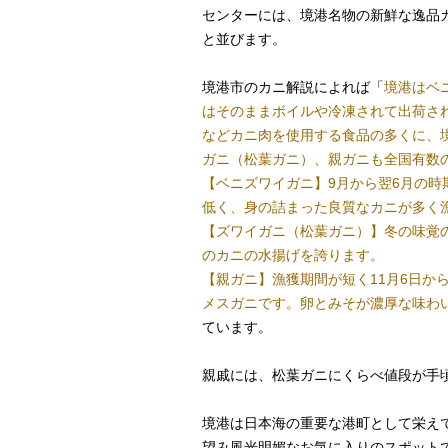
センターには、境港名物の新鮮な逸品
と並びます。
境港市のカニ解説によれば「
境港はベ
はそのままボイルや冷凍されて出荷さ
などカニ肉を使用する食品の多くに、
ガニ（松葉ガニ）、親ガニも全国有数
【ベニズワイガニ】9月から翌6月の
低く、身の詰まった良質なカニが多く
【ズワイガニ（松葉ガニ）】冬の味覚
のカニの水揚げを誇ります。
【親ガニ】漁獲期間が短く11月6日か
メスガニです。卵とみそが濃厚な味わ
ています。
親戚には、松葉ガニにくらべ値段が手
境港は日本海の重要な港町として栄え
望み風光明媚なお気に入りのスポット