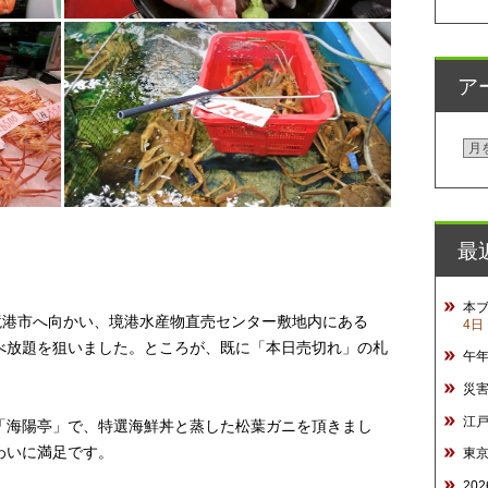
ア
ア
ー
カ
イ
最
ブ
本
境港市へ向かい、境港水産物直売センター敷地内にある
4日
べ放題を狙いました。ところが、既に「本日売切れ」の札
午
災
江
「海陽亭」で、特選海鮮丼と蒸した松葉ガニを頂きまし
わいに満足です。
東
20