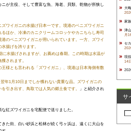
カニが主役、そして豊富な魚、海老、貝類、乾物が所狭し
大
20
家
ニズワイガニの水揚げ日本一です。境港のベニズワイガニ
津山
れるほか、冷凍のカニクリームコロッケやカニちらし寿司
月1
境港のベニズワイガニが用いられています。一方、ズワイ
セ
の水揚げを誇ります。
20
時期に水揚げされますが、お薦めは春期。この時期は水温が
現
漁獲されます。
14
の王様とも言われる「ズワイガニ」、境港は日本海側有数
20
ら翌年1月10日までしか獲れない貴重な品。ズワイガニの
いを引き出す、鳥取では人気の郷土食です。
」と紹介され
サ
頃な紅ズワイガニを宅配便で送りました。
検
索:
てきた街、白い砂浜と松林が続く弓ヶ浜は、遠くに大山を
です。