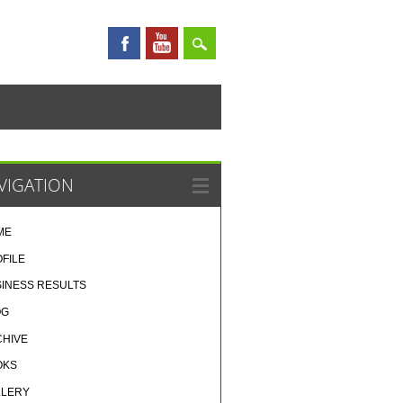
VIGATION
ME
FILE
INESS RESULTS
OG
CHIVE
OKS
LLERY