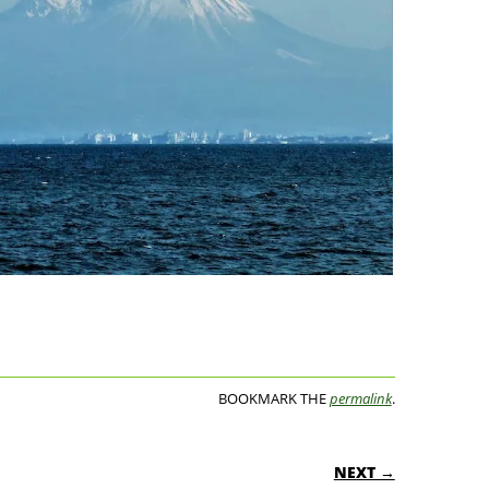
BOOKMARK THE
permalink
.
ON
NEXT →