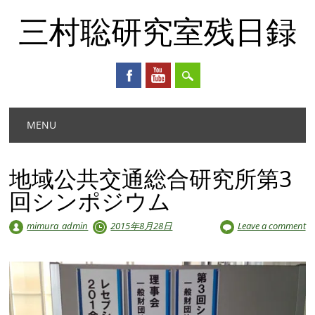
三村聡研究室残日録
Main menu
Skip
MENU
to
content
地域公共交通総合研究所第3
回シンポジウム
mimura_admin
2015年8月28日
Leave a comment