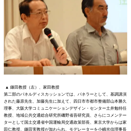
▲ 鎌田教授（左）、家田教授
第二部のパネルディスカッションでは、パネラーとして、基調講演
された藤原先生、加藤先生に加えて、四日市市都市整備部山本勝久
理事、大阪大学コミュニケーションデザイン・センター土井勉特任
教授、地域公共交通総合研究所磯野省吾研究員、さらにコメンテー
ターとして国土交通省中国運輸局交通政策部長、東京大学からは家
田仁教授、鎌田実教授が加わられ、モデレーターを小嶋光信理事長