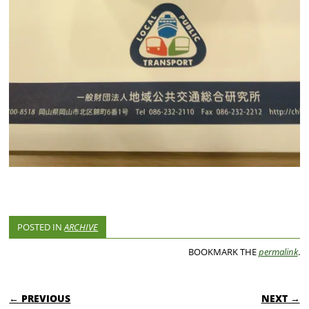
POSTED IN
ARCHIVE
BOOKMARK THE
permalink
.
POST NAVIGATION
← PREVIOUS
NEXT →