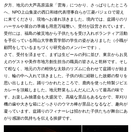
夕方、地元の大芦高原温泉「雲海」につかり、さっぱりしたところ
へ、NPO上山集楽の西口和雄代表理事自らが三菱パジェロで迎え
に来てくださり、現地へお連れ頂きました。境内では、盆踊りのリ
ハーサルや屋台の準備も用意万端整い、受付が設営されています。
受付には、福島の被災地から子供たちを受け入れボランティア活動
を手伝っている岡山大学教育学部の学生の姿がありました（小職が
顧問をしているまちづくり研究会のメンバーです）。
さて、受付を済ませて、まずは生ビールの列に並び、東京からお見
えのゲストや美作市地方創生担当の職員の皆さんと乾杯です。そし
て程なく、地元の方の軽快な太鼓のリズムに合わせて盆踊りが始ま
り、輪の中へ入れて頂きました。子供の頃に経験した故郷の祭りを
思い出しました。踊りつかれたところで、鹿肉を使った特製ジビエ
カレーを頂戴しました。地元野菜もふんだんに入って最高の味で
す。お楽しみ抽選会も大盛況で、高級な景品もあるなかで、草刈り
機の歯や大きな箱にどっさりのウマカ棒が景品となるなど、趣向が
凝っています。盆踊りのフィナーレは招かれた子供たちが舞台にあ
がり感謝の気持ちを伝える挨拶です。