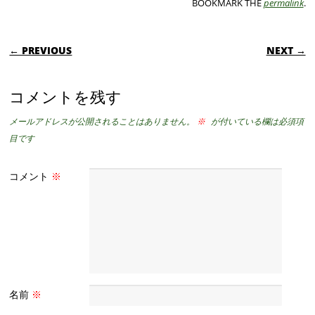
BOOKMARK THE
permalink
.
POST NAVIGATION
← PREVIOUS
NEXT →
コメントを残す
メールアドレスが公開されることはありません。
※
が付いている欄は必須項
目です
コメント
※
名前
※