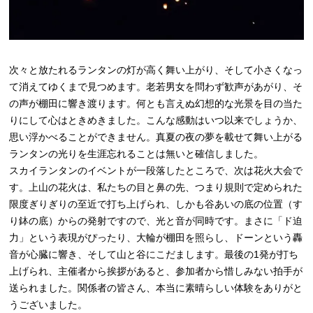
次々と放たれるランタンの灯が高く舞い上がり、そして小さくなっ
て消えてゆくまで見つめます。老若男女を問わず歓声があがり、そ
の声が棚田に響き渡ります。何とも言えぬ幻想的な光景を目の当た
りにして心はときめきました。こんな感動はいつ以来でしょうか、
思い浮かべることができません。真夏の夜の夢を載せて舞い上がる
ランタンの光りを生涯忘れることは無いと確信しました。
スカイランタンのイベントが一段落したところで、次は花火大会で
す。上山の花火は、私たちの目と鼻の先、つまり規則で定められた
限度ぎりぎりの至近で打ち上げられ、しかも谷あいの底の位置（す
り鉢の底）からの発射ですので、光と音が同時です。まさに「ド迫
力」という表現がぴったり、大輪が棚田を照らし、ドーンという轟
音が心臓に響き、そして山と谷にこだまします。最後の1発が打ち
上げられ、主催者から挨拶があると、参加者から惜しみない拍手が
送られました。関係者の皆さん、本当に素晴らしい体験をありがと
うございました。