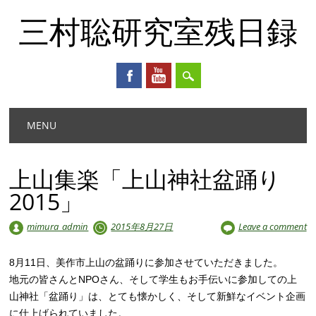
三村聡研究室残日録
Main menu
Skip
MENU
to
content
上山集楽「上山神社盆踊り
2015」
mimura_admin
2015年8月27日
Leave a comment
8月11日、美作市上山の盆踊りに参加させていただきました。
地元の皆さんとNPOさん、そして学生もお手伝いに参加しての上
山神社「盆踊り」は、とても懐かしく、そして新鮮なイベント企画
に仕上げられていました。