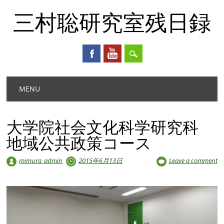
三村聡研究室残日録
Main menu
Skip
MENU
to
content
大学院社会文化科学研究科
地域公共政策コース
mimura_admin
2015年6月13日
Leave a comment