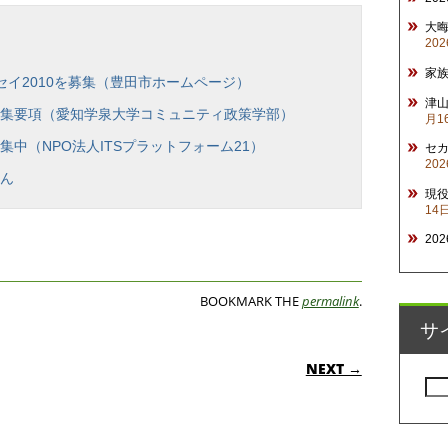
大
20
家
セイ2010を募集（豊田市ホームページ）
津山
募集要項（愛知学泉大学コミュニティ政策学部）
月1
中（NPO法人ITSプラットフォーム21）
セ
20
さん
現
14
20
BOOKMARK THE
permalink
.
サ
ON
NEXT →
検
索: