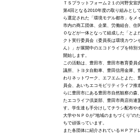
ＴＳプラットフォーム２１の河野安宣
第4回となる2010年度の取り組みと
ら選定された「環境モデル都市」をメ
市内の商工団体、企業、労働組合、住
Ｏなどが一体となって組成した「とよ
クト実行委員会（委員長は環境カウン
ん）」が展開中のエコドライブを特別
開始します。
この活動は、豊田市、豊田市教育委員
議所、トヨタ自動車、豊田信用金庫、
わりネットワーク、エフエムとよた、
員会、あいちエコモビリティライフ推
らに豊田市にある豊田市自然観察の森、
たエコライフ倶楽部、豊田市商店街連
す。学生達も手分けしてチラシ配布や
大学やＮＰＯが”地域のまちづくり”の
ちで頑張っています。
また各団体に紹介されているＨＰアド