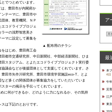
氏とでつとめています。
しては、豊田市が内閣府か
インテーマに、豊田市や
ア
民団体、教育機関、ＮＰ
たエコドライブプロジェ
セラーの浅野智恵美さ
ア
テーマに設定して募集を
ー
▲ 配布用のチラシ
カ
会をはじめ、豊田商工会
イ
最
豊田都市交通研究所、中日新聞社、中部経済新聞社、ひま
ブ
豊田スタジアム、とよたエコドライブプロジェクト実行委
進協議会などが後援団体として支援してくれています。さ
本
豊田市矢作川研究所、豊田市環境学習施設eco-T、とよ
4日
盟など多くの関係団体が募集協力をしていただいていま
午
ポスターの掲示を手伝ってくれています。
災
ために何ができるか、どのように力になれるか、その気持
江
レスは下記のとおりです。
東
20