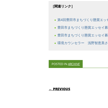
［関連リンク］
第4回豊田市まちづくり懸賞エッ
豊田市まちづくり懸賞エッセイ
豊田市まちづくり懸賞エッセイ募集
環境カウンセラー 浅野智恵美
POSTED IN
ARCHIVE
POST NAVIGATI
← PREVIOUS