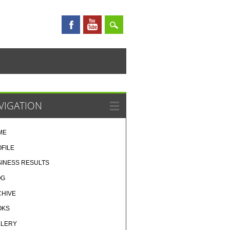
VIGATION
ME
FILE
INESS RESULTS
OG
CHIVE
OKS
LLERY