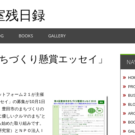
室残日録
OG
BOOKS
GALLERY
まちづくり懸賞エッセイ」
NA
HO
PRO
ットフォーム２１が主催
BUS
セイ」の募集が10月1日
BL
、豊田市のまちづくりの
AR
に優しいクルマのまち”と
BO
ら始めた取り組みです。
研究室）とＮＰＯ法人Ｉ
GA