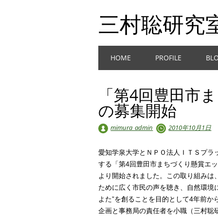
三村聡研究
Main menu
Skip
HOME
PROFILE
BL
to
content
「第4回豊田市
の募集開始
mimura_admin
2010年10月1日
愛知学泉大学とＮＰＯ法人ＩＴＳプラ
する「第4回豊田市まちづくり懸賞エッ
より開始されました。この取り組みは
ために広く市民の声を聴き、自然環境
よた”を創ることを目的として4年前か
企画と事務局の責任者を小職（三村聡