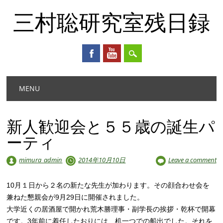
三村聡研究室残日録
Main menu
Skip
MENU
to
content
新人歓迎会と５５歳の誕生パ
ーティ
mimura_admin
2014年10月10日
Leave a comment
10月１日から２名の新たな先生が加わります。その顔合わせ会を
兼ねた懇親会が9月29日に開催されました。
大学近くの居酒屋で開かれ荒木勝理事・副学長の挨拶・乾杯で開幕
です。3年前に着任したおりには、机一つでの船出でした。それを