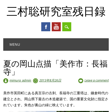
三村聡研究室残日録
Main menu
Skip
MENU
to
content
夏の岡山点描「美作市：長福
寺」
mimura_admin
2013年8月26日
Leave a comment
美作市英田町にある真言宗の古刹、長福寺の三重塔は、鎌倉時代の
建立とされ、岡山県下最古の木造建築で、国の重要文化財に指定さ
れています。朱色が裏山の緑に映えています。