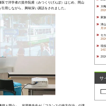
藩医で洋学者の箕作阮甫（みつくりげんぽ）はじめ、岡山
大
を引用しながら、興味深い講話をされました。
20
家
津山
月1
セ
20
現
14
20
サ
検
索:
通事情と岡山」、岩淵泰先生が「フランスの地方自治」の講