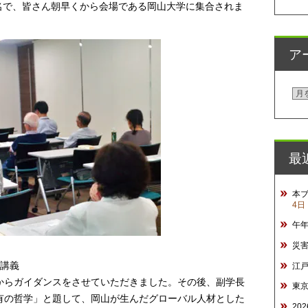
2名で、皆さん朝早くから会場である岡山大学に集合されま
ア
ア
ー
カ
イ
最
ブ
本
4日
午
災
る講義
江
からガイダンスをさせていただきました。その後、副学長
東
有の哲学」と題して、岡山が生んだグローバル人材とした
20