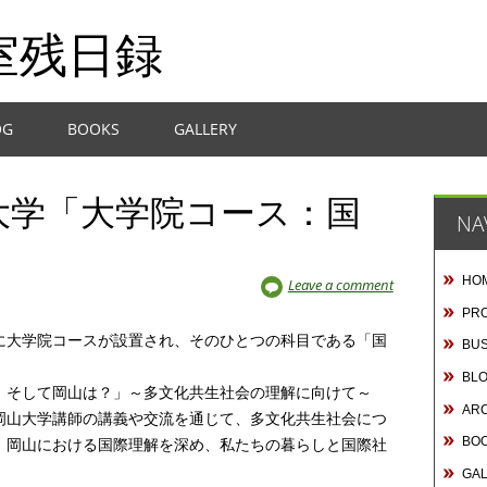
室残日録
OG
BOOKS
GALLERY
大学「大学院コース：国
NA
HO
Leave a comment
PRO
に大学院コースが設置され、そのひとつの科目である「国
BUS
。
BL
、そして岡山は？」～多文化共生社会の理解に向けて～
AR
岡山大学講師の講義や交流を通じて、多文化共生社会につ
BO
、岡山における国際理解を深め、私たちの暮らしと国際社
GA