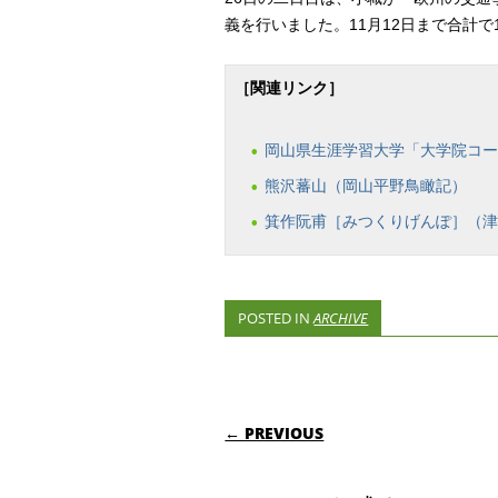
義を行いました。11月12日まで合計
［関連リンク］
岡山県生涯学習大学「大学院コー
熊沢蕃山（岡山平野鳥瞰記）
箕作阮甫［みつくりげんぽ］（
POSTED IN
ARCHIVE
POST NAVIGATI
← PREVIOUS